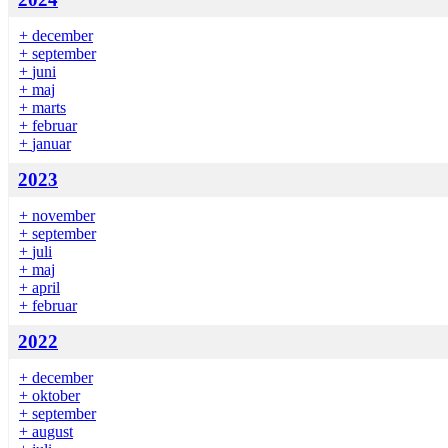
+
december
+
september
+
juni
+
maj
+
marts
+
februar
+
januar
2023
+
november
+
september
+
juli
+
maj
+
april
+
februar
2022
+
december
+
oktober
+
september
+
august