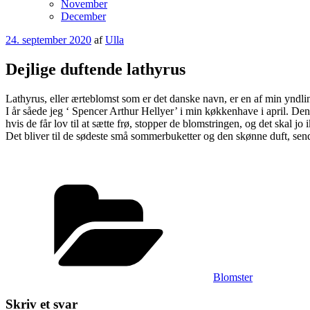
November
December
Udgivet
24. september 2020
af
Ulla
den
Dejlige duftende lathyrus
Lathyrus, eller ærteblomst som er det danske navn, er en af min yndlin
I år såede jeg ‘ Spencer Arthur Hellyer’ i min køkkenhave i april. Den
hvis de får lov til at sætte frø, stopper de blomstringen, og det skal jo i
Det bliver til de sødeste små sommerbuketter og den skønne duft, sen
Kategorier
Blomster
Skriv et svar