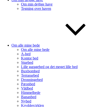
Om min dejlige have
Tegning over haven
Om alle mine bede
Om alle mine bede
A-bed
Kontor bed
Stuebed
Lille garagebed og det meget lille bed
Buxbombed
Terrassebed
Dronningebed
Pæonbed
Vildbed
Himmelbede
Bananbed
Nybed
Kryddercirklen