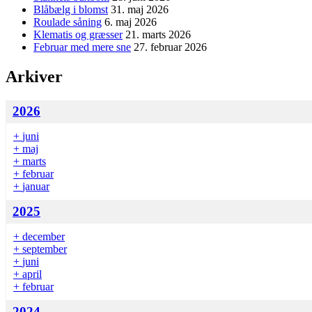
Blåbælg i blomst
31. maj 2026
Roulade såning
6. maj 2026
Klematis og græsser
21. marts 2026
Februar med mere sne
27. februar 2026
Arkiver
2026
+
juni
+
maj
+
marts
+
februar
+
januar
2025
+
december
+
september
+
juni
+
april
+
februar
2024