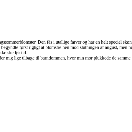
gssommerblomster. Den fås i utallige farver og har en helt speciel skøn
 begyndte først rigtigt at blomstre hen mod slutningen af august, men nu
kke ske før tid.
der mig lige tilbage til barndommen, hvor min mor plukkede de samme s