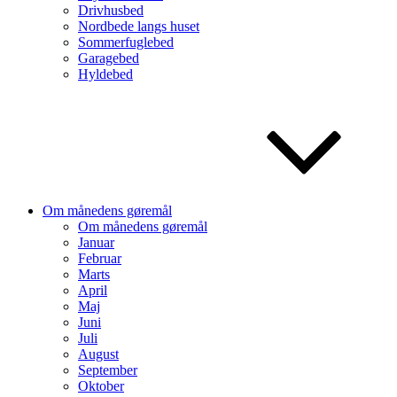
Drivhusbed
Nordbede langs huset
Sommerfuglebed
Garagebed
Hyldebed
Om månedens gøremål
Om månedens gøremål
Januar
Februar
Marts
April
Maj
Juni
Juli
August
September
Oktober