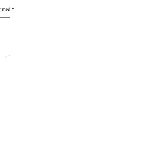
et med
*