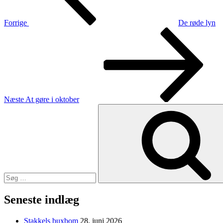
Forrige
De røde lyn
Næste
indlæg
Næste
At gøre i oktober
Søg
efter:
Seneste indlæg
Stakkels buxbom
28. juni 2026