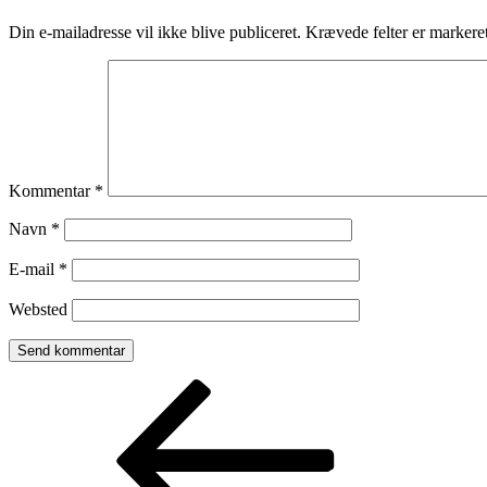
Din e-mailadresse vil ikke blive publiceret.
Krævede felter er marker
Kommentar
*
Navn
*
E-mail
*
Websted
Indlægsnavigation
Forrige
indlæg