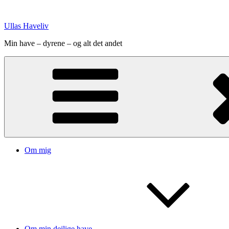
Videre
til
Ullas Haveliv
indhold
Min have – dyrene – og alt det andet
Om mig
Om min dejlige have