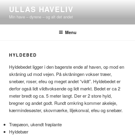
Videre
ULLAS HAVELIV
til
Min have – dyrene – og alt det andet
indhold
Menu
HYLDEBED
Hyldebedet ligger i den bagerste ende af haven, op mod en
skråning ud mod vejen. På skråningen vokser træer,
snebær, roser, efeu og meget andet “vildt”. Hyldebedet er
derfor også lidt vildtvoksende og lidt mørkt. Bedet er ca 2
meter bredt og ca. 5 meter langt. Der er 2 store hyld,
bregner og andet godt. Rundt omkring kommer akeleje,
kærmindesøster, skovmærke, liljekonval, efeu og snebær.
Træpæon, ukendt frøplante
Hyldebær