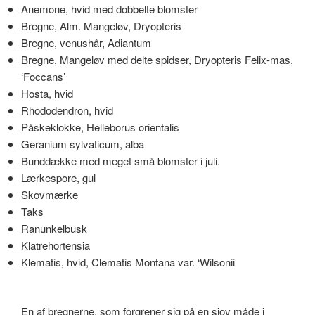
Anemone, hvid med dobbelte blomster
Bregne, Alm. Mangeløv, Dryopteris
Bregne, venushår, Adiantum
Bregne, Mangeløv med delte spidser, Dryopteris Felix-mas,
‘Foccans’
Hosta, hvid
Rhododendron, hvid
Påskeklokke, Helleborus orientalis
Geranium sylvaticum, alba
Bunddække med meget små blomster i juli.
Lærkespore, gul
Skovmærke
Taks
Ranunkelbusk
Klatrehortensia
Klematis, hvid, Clematis Montana var. ‘Wilsonii
En af bregnerne, som forgrener sig på en sjov måde i