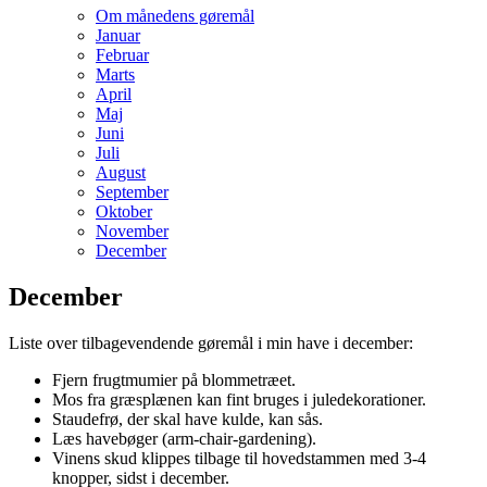
Om månedens gøremål
Januar
Februar
Marts
April
Maj
Juni
Juli
August
September
Oktober
November
December
December
Liste over tilbagevendende gøremål i min have i december:
Fjern frugtmumier på blommetræet.
Mos fra græsplænen kan fint bruges i juledekorationer.
Staudefrø, der skal have kulde, kan sås.
Læs havebøger (arm-chair-gardening).
Vinens skud klippes tilbage til hovedstammen med 3-4
knopper, sidst i december.