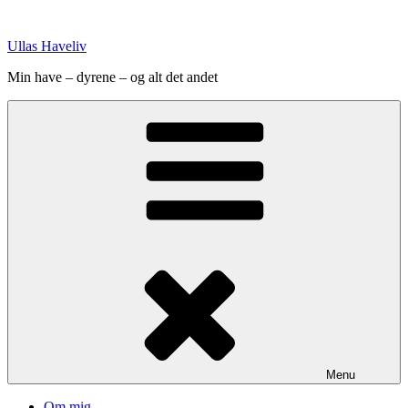
Videre
til
Ullas Haveliv
indhold
Min have – dyrene – og alt det andet
Menu
Om mig