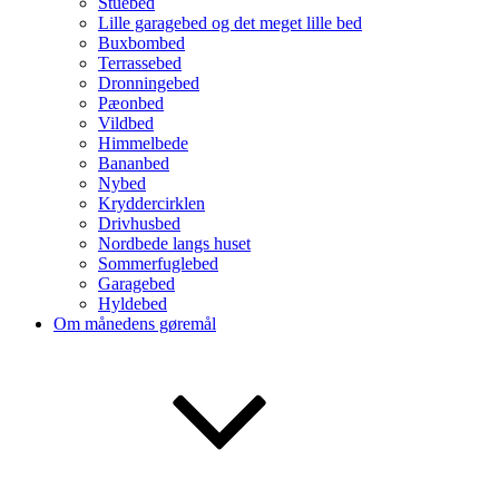
Stuebed
Lille garagebed og det meget lille bed
Buxbombed
Terrassebed
Dronningebed
Pæonbed
Vildbed
Himmelbede
Bananbed
Nybed
Kryddercirklen
Drivhusbed
Nordbede langs huset
Sommerfuglebed
Garagebed
Hyldebed
Om månedens gøremål