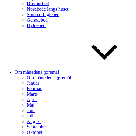
Drivhusbed
Nordbede langs huset
Sommerfuglebed
Garagebed
Hyldebed
Om månedens gøremål
Om månedens gøremål
Januar
Februar
Marts
April
Maj
Juni
Juli
August
September
Oktober