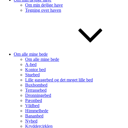
Om min dejlige have
Tegning over haven
Om alle mine bede
Om alle mine bede
A-bed
Kontor bed
Stuebed
Lille garagebed og det meget lille bed
Buxbombed
Terrassebed
Dronningebed
Pæonbed
Vildbed
Himmelbede
Bananbed
Nybed
Kryddercirklen