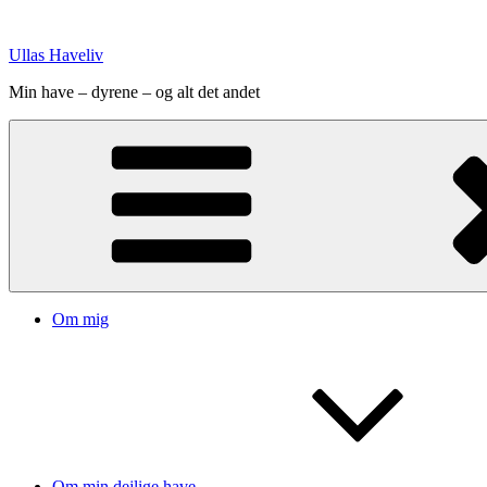
Videre
til
Ullas Haveliv
indhold
Min have – dyrene – og alt det andet
Om mig
Om min dejlige have