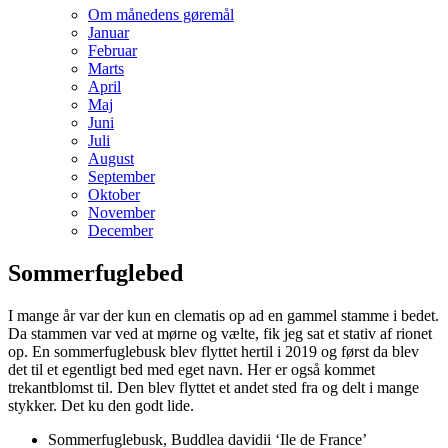
Om månedens gøremål
Januar
Februar
Marts
April
Maj
Juni
Juli
August
September
Oktober
November
December
Sommerfuglebed
I mange år var der kun en clematis op ad en gammel stamme i bedet.
Da stammen var ved at mørne og vælte, fik jeg sat et stativ af rionet
op. En sommerfuglebusk blev flyttet hertil i 2019 og først da blev
det til et egentligt bed med eget navn. Her er også kommet
trekantblomst til. Den blev flyttet et andet sted fra og delt i mange
stykker. Det ku den godt lide.
Sommerfuglebusk, Buddlea davidii ‘Ile de France’