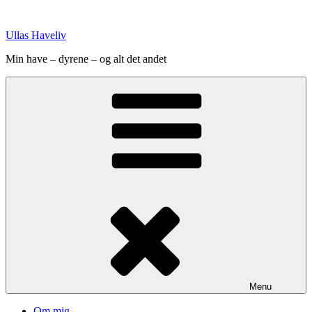
Videre
til
Ullas Haveliv
indhold
Min have – dyrene – og alt det andet
Menu
Om mig