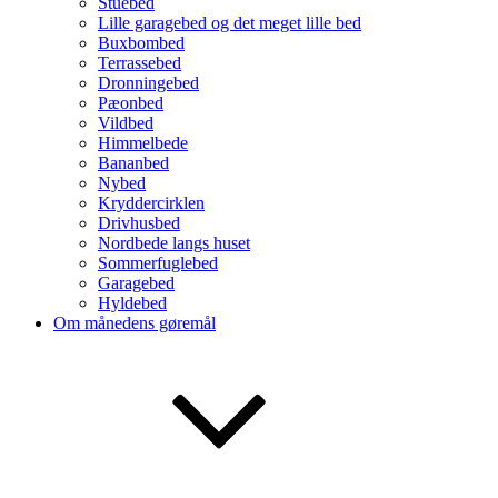
Stuebed
Lille garagebed og det meget lille bed
Buxbombed
Terrassebed
Dronningebed
Pæonbed
Vildbed
Himmelbede
Bananbed
Nybed
Kryddercirklen
Drivhusbed
Nordbede langs huset
Sommerfuglebed
Garagebed
Hyldebed
Om månedens gøremål