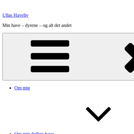
Videre
til
Ullas Haveliv
indhold
Min have – dyrene – og alt det andet
Om mig
Om min dejlige have