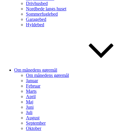
Drivhusbed
Nordbede langs huset
Sommerfuglebed
Garagebed
Hyldebed
Om månedens gøremål
Om månedens gøremål
Januar
Februar
Marts
April
Maj
Juni
Juli
August
September
Oktober