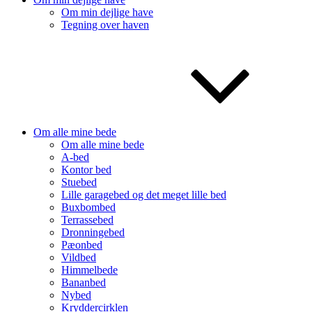
Om min dejlige have
Tegning over haven
Om alle mine bede
Om alle mine bede
A-bed
Kontor bed
Stuebed
Lille garagebed og det meget lille bed
Buxbombed
Terrassebed
Dronningebed
Pæonbed
Vildbed
Himmelbede
Bananbed
Nybed
Kryddercirklen