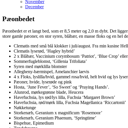
November
December
Pæonbedet
Pæonbedet er et langt bed, som er 8,5 meter og 2,0 m dybt. Det ligger 
store gamle pæoner, en stor syren, blåbær, en masse floks og en hel d
Clematis med små blå klokker i juli/august. Fra min kusine Hell
Clematis lyserød, ‘Hagley hybrid’
2 x Blåbær, Vaccinium corymbosum ‘Patriot’, ‘Blue Crop’ eller 
Sommerfugleblomst, ‘Gillenia Trifoliata’
Syren med mørklilla blomster
Allegheny-bærmispel, Amelanchier laevis
4 x Floks, lyslilla/hvid, gammel rosa/hvid, helt hvid og lys lyse
Pæoner, hvide, lyserøde og pink
Hosta, ‘June Fever’, ‘So Sweet’ og ‘Praying Hands’.
Alunrod, mørkegrønne blade, Heucera
Havefuchsia, lys rød/lys lilla, Fuchsia ‘Margaret Brown’
Havefuchsia, rød/mørk lilla, Fuchsia Magellanica ‘Riccartonii’
Nøkketunge
Storkenæb, Geranium x magnificum ‘Rosemoor’
Storkenæb, Geranium Phaenum, ‘Springtime’
Bispehue, Epimedium