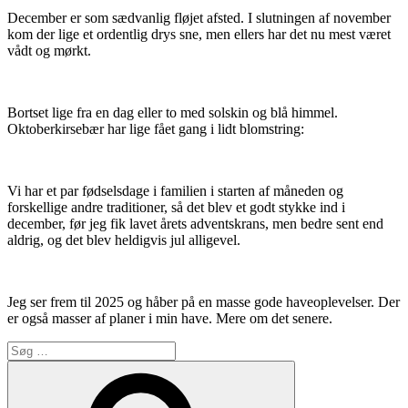
December er som sædvanlig fløjet afsted. I slutningen af november
kom der lige et ordentlig drys sne, men ellers har det nu mest været
vådt og mørkt.
Bortset lige fra en dag eller to med solskin og blå himmel.
Oktoberkirsebær har lige fået gang i lidt blomstring:
Vi har et par fødselsdage i familien i starten af måneden og
forskellige andre traditioner, så det blev et godt stykke ind i
december, før jeg fik lavet årets adventskrans, men bedre sent end
aldrig, og det blev heldigvis jul alligevel.
Jeg ser frem til 2025 og håber på en masse gode haveoplevelser. Der
er også masser af planer i min have. Mere om det senere.
Søg
efter:
Søg