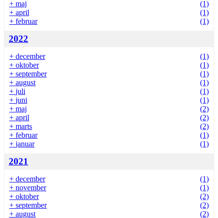
+
maj
(1)
+
april
(1)
+
februar
(1)
2022
+
december
(1)
+
oktober
(1)
+
september
(1)
+
august
(1)
+
juli
(1)
+
juni
(1)
+
maj
(2)
+
april
(2)
+
marts
(2)
+
februar
(1)
+
januar
(1)
2021
+
december
(1)
+
november
(1)
+
oktober
(2)
+
september
(2)
+
august
(2)