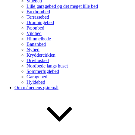
Stuebed
Lille garagebed og det meget lille bed
Buxbombed
Terrassebed
Dronningebed
Pæonbed
Vildbed
Himmelbede
Bananbed
Nybed
Kryddercirklen
Drivhusbed
Nordbede langs huset
Sommerfuglebed
Garagebed
Hyldebed
Om månedens gøremål