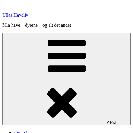
Videre
til
Ullas Haveliv
indhold
Min have – dyrene – og alt det andet
Menu
Om mig