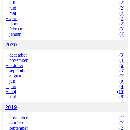
+
juli
(2)
+
juni
(2)
+
maj
(2)
+
april
(2)
+
marts
(2)
+
februar
(3)
+
januar
(4)
2020
+
december
(3)
+
november
(3)
+
oktober
(6)
+
september
(3)
+
august
(2)
+
juli
(8)
+
juni
(8)
+
maj
(10)
+
april
(8)
2019
+
november
(1)
+
oktober
(2)
+
september
(2)