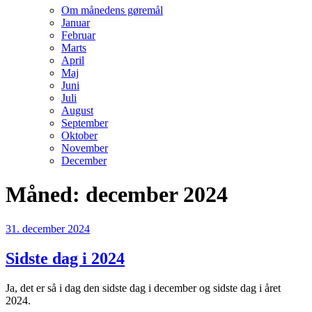
Om månedens gøremål
Januar
Februar
Marts
April
Maj
Juni
Juli
August
September
Oktober
November
December
Måned:
december 2024
Udgivet
31. december 2024
den
Sidste dag i 2024
Ja, det er så i dag den sidste dag i december og sidste dag i året
2024.