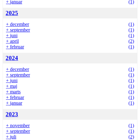
+
januar
(1)
2025
+
december
(1)
+
september
(1)
+
juni
(1)
+
april
(2)
+
februar
(1)
2024
+
december
(1)
+
september
(1)
+
juni
(1)
+
maj
(1)
+
marts
(1)
+
februar
(1)
+
januar
(1)
2023
+
november
(1)
+
september
(1)
+
juli
(2)