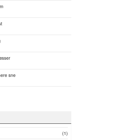
om
st
g
æsser
ere sne
(1)