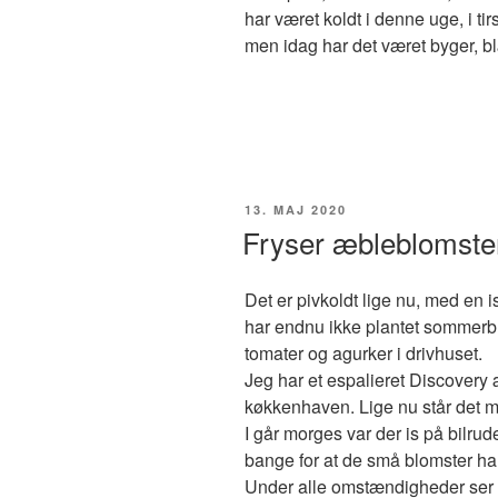
har været koldt i denne uge, i ti
men idag har det været byger, blæ
UDGIVET
13. MAJ 2020
DEN
Fryser æbleblomste
Det er pivkoldt lige nu, med en i
har endnu ikke plantet sommerbl
tomater og agurker i drivhuset.
Jeg har et espalieret Discovery
køkkenhaven. Lige nu står det m
I går morges var der is på bilrud
bange for at de små blomster ha
Under alle omstændigheder ser de