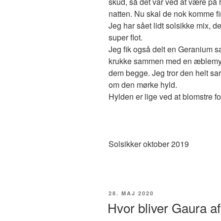
skud, så det var ved at være på 
natten. Nu skal de nok komme fi
Jeg har sået lidt solsikke mix, d
super flot.
Jeg fik også delt en Geranium sa
krukke sammen med en æblemynte,
dem begge. Jeg tror den helt sar
om den mørke hyld.
Hylden er lige ved at blomstre f
Solsikker oktober 2019
UDGIVET
28. MAJ 2020
DEN
Hvor bliver Gaura a