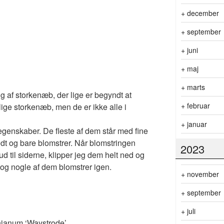
+
december
+
september
+
juni
+
maj
+
marts
g af storkenæb, der lige er begyndt at
+
februar
ige storkenæb, men de er ikke alle i
+
januar
enskaber. De fleste af dem står med fine
dt og bare blomstrer. Når blomstringen
2023
 ud til siderne, klipper jeg dem helt ned og
n og nogle af dem blomstrer igen.
+
november
+
september
+
juli
onianum ‘Waystrode’