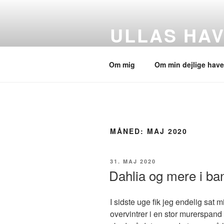
Videre
til
ULLAS HAV
indhold
Min have – dyrene – og alt det 
Om mig
Om min dejlige have
MÅNED:
MAJ 2020
UDGIVET
31. MAJ 2020
DEN
Dahlia og mere i b
I sidste uge fik jeg endelig sat
overvintrer i en stor murerspand