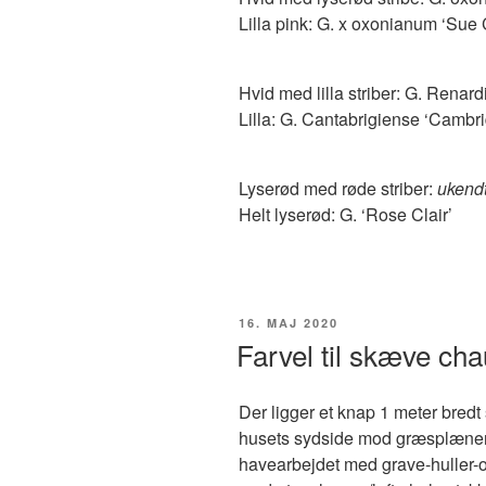
Lilla pink: G. x oxonianum ‘Sue
Hvid med lilla striber: G. Renardi
Lilla: G. Cantabrigiense ‘Cambr
Lyserød med røde striber:
ukend
Helt lyserød: G. ‘Rose Clair’
UDGIVET
16. MAJ 2020
DEN
Farvel til skæve ch
Der ligger et knap 1 meter bre
husets sydside mod græsplænen.
havearbejdet med grave-huller-og