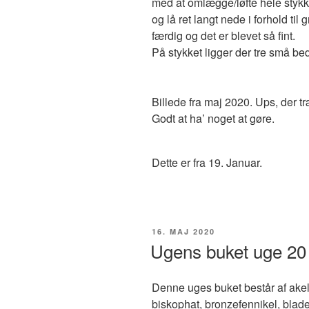
med at omlægge/løfte hele styk
og lå ret langt nede i forhold t
færdig og det er blevet så fint.
På stykket ligger der tre små b
Billede fra maj 2020. Ups, der træ
Godt at ha’ noget at gøre.
Dette er fra 19. Januar.
UDGIVET
16. MAJ 2020
DEN
Ugens buket uge 20
Denne uges buket består af akele
biskophat, bronzefennikel, blade