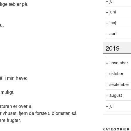
+
juli
ige æbler på.
+
juni
+
maj
0.
+
april
2019
+
november
+
oktober
l i min have:
+
september
muligt.
+
august
turen er over 8.
+
juli
rivhuset, fjern de første 5 blomster, så
re frugter.
KATEGORIER