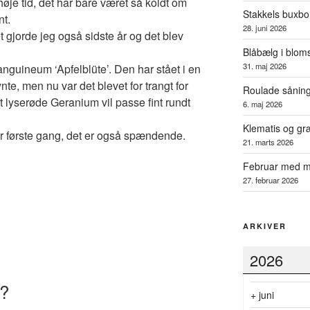
høje tid, det har bare været så koldt om
Stakkels buxb
nt.
28. juni 2026
et gjorde jeg også sidste år og det blev
Blåbælg i blom
31. maj 2026
nguineum ‘Apfelblüte’. Den har stået i en
 men nu var det blevet for trangt for
Roulade sånin
t lyserøde Geranium vil passe fint rundt
6. maj 2026
Klematis og gr
or første gang, det er også spændende.
21. marts 2026
Februar med m
27. februar 2026
ARKIVER
2026
f?
+
juni