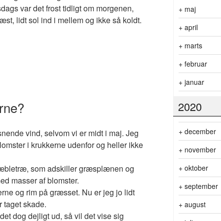
rsdags var det frost tidligt om morgenen,
+
maj
st, lidt sol ind i mellem og ikke så koldt.
+
april
+
marts
+
februar
+
januar
rne?
2020
+
december
snende vind, selvom vi er midt i maj. Jeg
omster i krukkerne udenfor og heller ikke
+
november
+
oktober
 æbletræ, som adskiller græsplænen og
ed masser af blomster.
+
september
erne og rim på græsset. Nu er jeg jo lidt
r taget skade.
+
august
t dog dejligt ud, så vil det vise sig