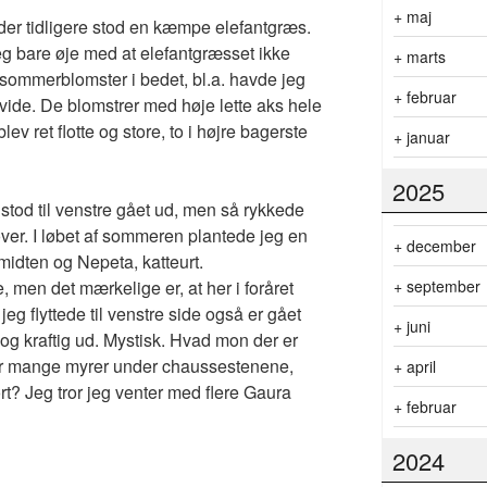
+
maj
r der tidligere stod en kæmpe elefantgræs.
g bare øje med at elefantgræsset ikke
+
marts
 sommerblomster i bedet, bl.a. havde jeg
+
februar
hvide. De blomstrer med høje lette aks hele
 ret flotte og store, to i højre bagerste
+
januar
2025
 stod til venstre gået ud, men så rykkede
over. I løbet af sommeren plantede jeg en
+
december
 midten og Nepeta, katteurt.
+
september
e, men det mærkelige er, at her i foråret
jeg flyttede til venstre side også er gået
+
juni
n og kraftig ud. Mystisk. Hvad mon der er
bor mange myrer under chaussestenene,
+
april
rt? Jeg tror jeg venter med flere Gaura
+
februar
2024