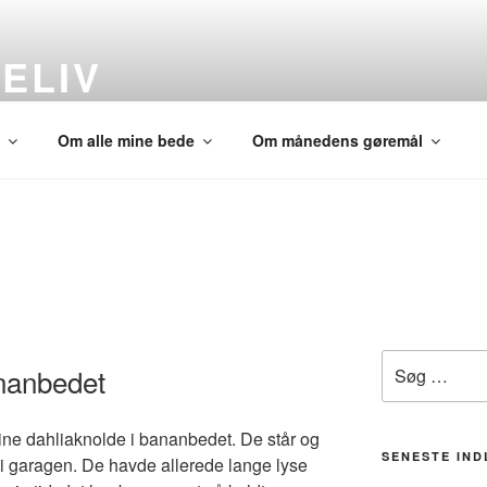
ELIV
andet
Om alle mine bede
Om månedens gøremål
Søg
ananbedet
efter:
 mine dahliaknolde i bananbedet. De står og
SENESTE IN
 i garagen. De havde allerede lange lyse