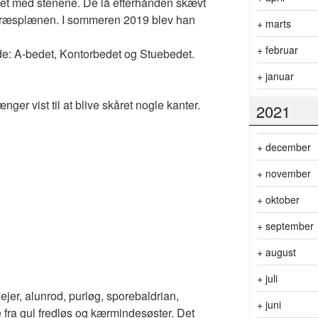
ket med stenene. De lå efterhånden skævt
il græsplænen. I sommeren 2019 blev han
+
marts
+
februar
ede: A-bedet, Kontorbedet og Stuebedet.
+
januar
nger vist til at blive skåret nogle kanter.
2021
+
december
+
november
+
oktober
+
september
+
august
+
juli
jer, alunrod, purløg, sporebaldrian,
+
juni
 fra gul fredløs og kærmindesøster. Det