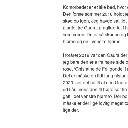
Kontorbedet er et lille bed, hvo
Den første sommer 2018 holdt je
skød op igen. Jeg havde sat lidt
plantet tre Gaura, pragtkærte, i 
sommeren. De er så skønne og blev
hjørne og en i venstre hjørne.
I foråret 2019 var den Gaura der
jeg bare den ene fra højre side 
rose, ‘Ghislaine de Feligonde’ i
Det er måske en lidt lang histori
2020, ser det ud til at den Gaura 
ud i år, mens den til højre ser fi
galt i det venstre hjørne? Der 
måske er der lige lovlig meget tø
lige der.