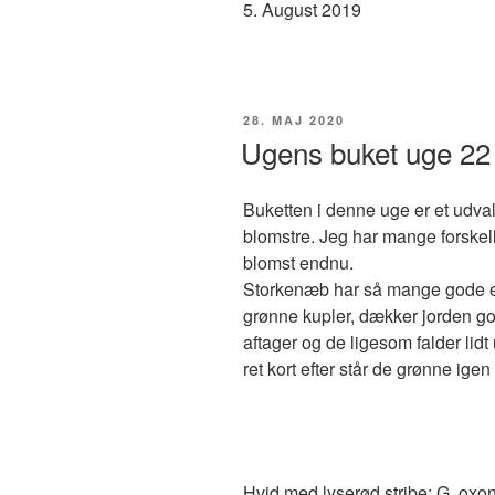
5. August 2019
UDGIVET
28. MAJ 2020
DEN
Ugens buket uge 22
Buketten i denne uge er et udval
blomstre. Jeg har mange forskell
blomst endnu.
Storkenæb har så mange gode eg
grønne kupler, dækker jorden go
aftager og de ligesom falder lidt
ret kort efter står de grønne ige
Hvid med lyserød stribe: G. ox