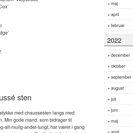
+
maj
 Cox’
+
april
i
+
februar
idge’
2022
t
+
december
+
oktober
+
september
+
august
aussé sten
+
juli
+
juni
dt stykke med chaussesten langs med
 Min gode mand, som bidrager til
+
maj
-alt-mulig-andet-tungt, har været i gang
+
april