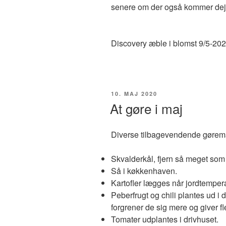
senere om der også kommer dejl
Discovery æble i blomst 9/5-202
UDGIVET
10. MAJ 2020
DEN
At gøre i maj
Diverse tilbagevendende gøremå
Skvalderkål, fjern så meget som 
Så i køkkenhaven.
Kartofler lægges når jordtempera
Peberfrugt og chili plantes ud i d
forgrener de sig mere og giver fle
Tomater udplantes i drivhuset.