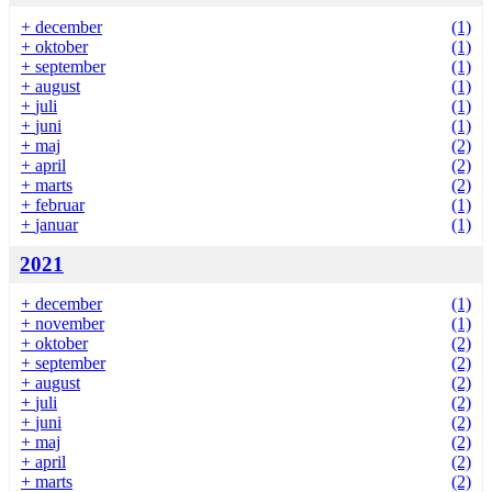
+
december
(1)
+
oktober
(1)
+
september
(1)
+
august
(1)
+
juli
(1)
+
juni
(1)
+
maj
(2)
+
april
(2)
+
marts
(2)
+
februar
(1)
+
januar
(1)
2021
+
december
(1)
+
november
(1)
+
oktober
(2)
+
september
(2)
+
august
(2)
+
juli
(2)
+
juni
(2)
+
maj
(2)
+
april
(2)
+
marts
(2)