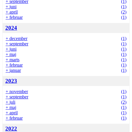
+
september
(1)
+
juni
(1)
+
april
(2)
+
februar
(1)
2024
+
december
(1)
+
september
(1)
+
juni
(1)
+
maj
(1)
+
marts
(1)
+
februar
(1)
+
januar
(1)
2023
+
november
(1)
+
september
(1)
+
juli
(2)
+
maj
(1)
+
april
(1)
+
februar
(1)
2022