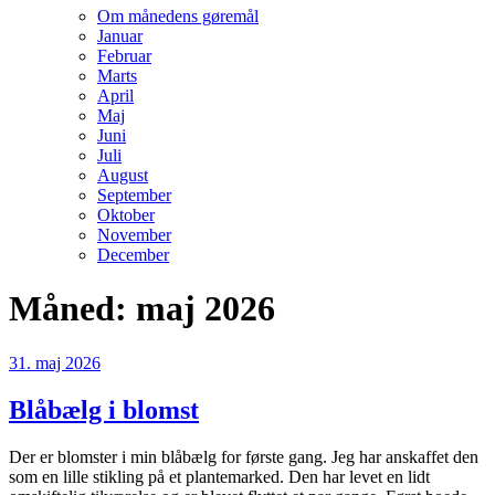
Om månedens gøremål
Januar
Februar
Marts
April
Maj
Juni
Juli
August
September
Oktober
November
December
Måned:
maj 2026
Udgivet
31. maj 2026
den
Blåbælg i blomst
Der er blomster i min blåbælg for første gang. Jeg har anskaffet den
som en lille stikling på et plantemarked. Den har levet en lidt