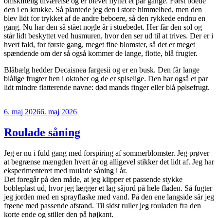
omskiftelig tilværelse og er blevet flyttet et par gange. Først boede
den i en krukke. Så plantede jeg den i store himmelbed, men den
blev lidt for trykket af de andre beboere, så den rykkede endnu en
gang. Nu har den så stået nogle år i stuebedet. Her får den sol og
står lidt beskyttet ved husmuren, hvor den ser ud til at trives. Der er i
hvert fald, for første gang, meget fine blomster, så det er meget
spændende om der så også kommer de lange, flotte, blå frugter.
Blåbælg hedder Decaisnea fargesii og er en busk. Den får lange
blålige frugter hen i oktober og de er spiselige. Den har også et par
lidt mindre flatterende navne: død mands finger eller blå pølsefrugt.
Udgivet
6. maj 2026
6. maj 2026
den
Roulade såning
Jeg er nu i fuld gang med forspiring af sommerblomster. Jeg prøver
at begrænse mængden hvert år og alligevel stikker det lidt af. Jeg har
eksperimenteret med roulade såning i år.
Det foregår på den måde, at jeg klipper et passende stykke
bobleplast ud, hvor jeg lægger et lag såjord på hele fladen. Så fugter
jeg jorden med en sprayflaske med vand. På den ene langside sår jeg
frøene med passende afstand. Til sidst ruller jeg rouladen fra den
korte ende og stiller den på højkant.