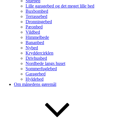
Stuebed
Lille garagebed og det meget lille bed
Buxbombed
Terrassebed
Dronningebed
Pæonbed
Vildbed
Himmelbede
Bananbed
Nybed
Kryddercirklen
Drivhusbed
Nordbede langs huset
Sommerfuglebed
Garagebed
Hyldebed
Om månedens gøremål