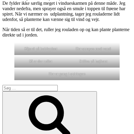
De fylder ikke særlig meget i vindueskarmen på denne måde. Jeg
vander nedefra, men sprayer også en smule i toppen til frøene har
spiret. Når vi nærmer os udplantning, tager jeg rouladerne lidt
udenfor, så planterne kan vænne sig til vind og vejr.
Når tiden så er til det, ruller jeg rouladen op og kan plante planterne
direkte ud i jorden.
Såjord på bobleplast
Der sprayes med vand
Så er der rullet
Stilles på højkant
Her er gang i spiringen
Søg
efter:
Søg