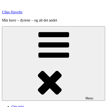
Videre
til
Ullas Haveliv
indhold
Min have – dyrene – og alt det andet
Menu
Om mig