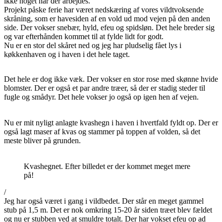
ikke noget når der arbejdes.
Projekt påske ferie har været nedskæring af vores vildtvoksende
skråning, som er havesiden af en vold ud mod vejen på den anden
side. Der vokser snebær, hyld, efeu og spidsløn. Det hele breder sig
og var efterhånden kommet til at fylde lidt for godt.
Nu er en stor del skåret ned og jeg har pludselig fået lys i
køkkenhaven og i haven i det hele taget.
Det hele er dog ikke væk. Der vokser en stor rose med skønne hvide
blomster. Der er også et par andre træer, så der er stadig steder til
fugle og smådyr. Det hele vokser jo også op igen hen af vejen.
Nu er mit nyligt anlagte kvashegn i haven i hvertfald fyldt op. Der er
også lagt maser af kvas og stammer på toppen af volden, så det
meste bliver på grunden.
Kvashegnet. Efter billedet er der kommet meget mere
på!
/
Jeg har også været i gang i vildbedet. Der står en meget gammel
stub på 1,5 m. Det er nok omkring 15-20 år siden træet blev fældet
og nu er stubben ved at smuldre totalt. Der har vokset efeu op ad