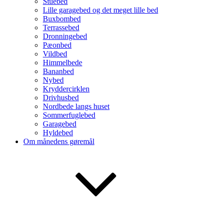
Stuebed
Lille garagebed og det meget lille bed
Buxbombed
Terrassebed
Dronningebed
Pæonbed
Vildbed
Himmelbede
Bananbed
Nybed
Kryddercirklen
Drivhusbed
Nordbede langs huset
Sommerfuglebed
Garagebed
Hyldebed
Om månedens gøremål