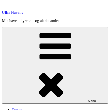
Videre
til
Ullas Haveliv
indhold
Min have – dyrene – og alt det andet
Menu
Om mig