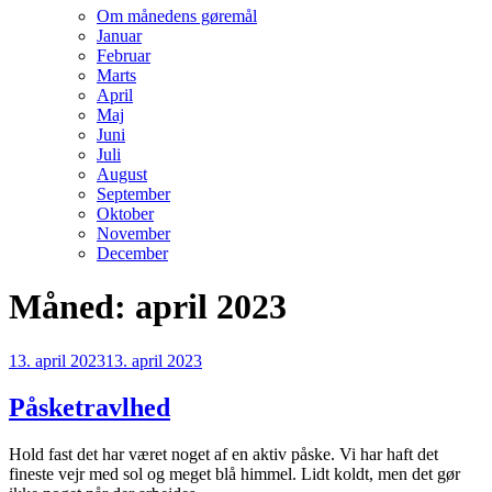
Om månedens gøremål
Januar
Februar
Marts
April
Maj
Juni
Juli
August
September
Oktober
November
December
Måned:
april 2023
Udgivet
13. april 2023
13. april 2023
den
Påsketravlhed
Hold fast det har været noget af en aktiv påske. Vi har haft det
fineste vejr med sol og meget blå himmel. Lidt koldt, men det gør