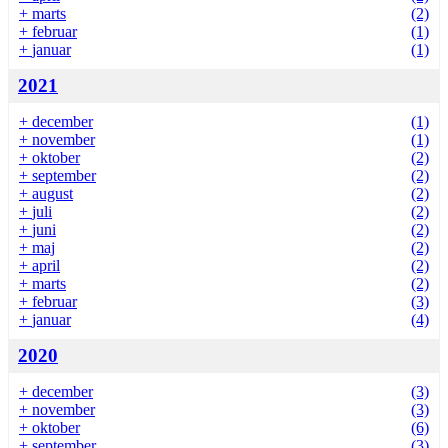
+
marts
(2)
+
februar
(1)
+
januar
(1)
2021
+
december
(1)
+
november
(1)
+
oktober
(2)
+
september
(2)
+
august
(2)
+
juli
(2)
+
juni
(2)
+
maj
(2)
+
april
(2)
+
marts
(2)
+
februar
(3)
+
januar
(4)
2020
+
december
(3)
+
november
(3)
+
oktober
(6)
+
september
(3)