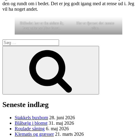
den og rundt om i bedet. Det er jeg godt igang med at rense ud i. Jeg
vil ha noget andet.
Billedet her er fra sidste år,
Her er fjernet det meste
hvor stierne blev lavet.
efeu.
Søg
efter:
Søg
Seneste indlæg
Stakkels buxbom
28. juni 2026
Blåbælg i blomst
31. maj 2026
Roulade såning
6. maj 2026
Klematis og græsser
21. marts 2026