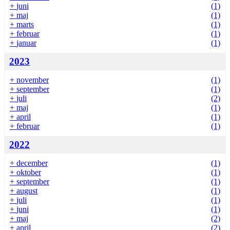
+
juni
(1)
+
maj
(1)
+
marts
(1)
+
februar
(1)
+
januar
(1)
2023
+
november
(1)
+
september
(1)
+
juli
(2)
+
maj
(1)
+
april
(1)
+
februar
(1)
2022
+
december
(1)
+
oktober
(1)
+
september
(1)
+
august
(1)
+
juli
(1)
+
juni
(1)
+
maj
(2)
+
april
(2)