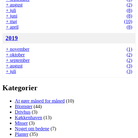
+
august
(2)
+
juli
(8)
+
juni
(8)
+
maj
(10)
+
april
(8)
2019
+
november
(1)
+
oktober
(2)
+
september
(2)
+
august
(3)
+
juli
(3)
Kategorier
At gøre måned for måned
(10)
Blomster
(44)
Drivhus
(3)
Køkkenhaven
(13)
Misser
(3)
Noget om bedene
(7)
Planter
(35)