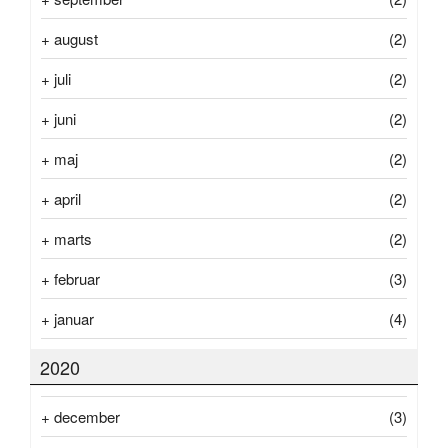
+
august
(2)
+
juli
(2)
+
juni
(2)
+
maj
(2)
+
april
(2)
+
marts
(2)
+
februar
(3)
+
januar
(4)
2020
+
december
(3)