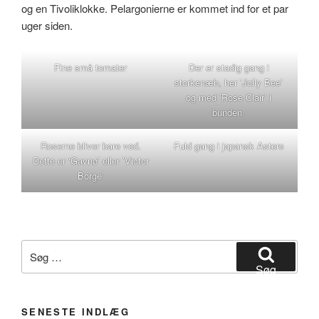
og en Tivoliklokke. Pelargonierne er kommet ind for et par
uger siden.
Fine små tomater
Der er stadig gang i
storkenæb, her ’Jolly Bee’
og med ’Rose Clair’ i
bunden.
Roserne bliver bare ved.
Fuld gang i japansk Asters
Dette er ‘Gavnø’ eller ’Victor
Borge’
Søg
efter:
Søg
SENESTE INDLÆG