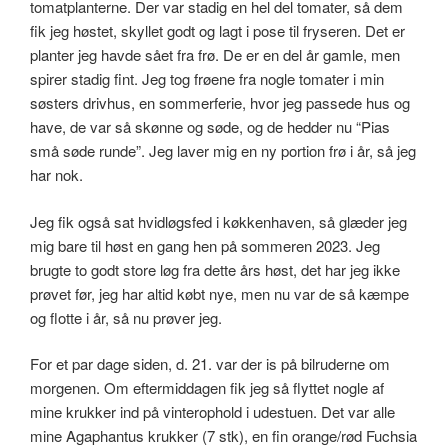
tomatplanterne. Der var stadig en hel del tomater, så dem
fik jeg høstet, skyllet godt og lagt i pose til fryseren. Det er
planter jeg havde sået fra frø. De er en del år gamle, men
spirer stadig fint. Jeg tog frøene fra nogle tomater i min
søsters drivhus, en sommerferie, hvor jeg passede hus og
have, de var så skønne og søde, og de hedder nu “Pias
små søde runde”. Jeg laver mig en ny portion frø i år, så jeg
har nok.
Jeg fik også sat hvidløgsfed i køkkenhaven, så glæder jeg
mig bare til høst en gang hen på sommeren 2023. Jeg
brugte to godt store løg fra dette års høst, det har jeg ikke
prøvet før, jeg har altid købt nye, men nu var de så kæmpe
og flotte i år, så nu prøver jeg.
For et par dage siden, d. 21. var der is på bilruderne om
morgenen. Om eftermiddagen fik jeg så flyttet nogle af
mine krukker ind på vinterophold i udestuen. Det var alle
mine Agaphantus krukker (7 stk), en fin orange/rød Fuchsia