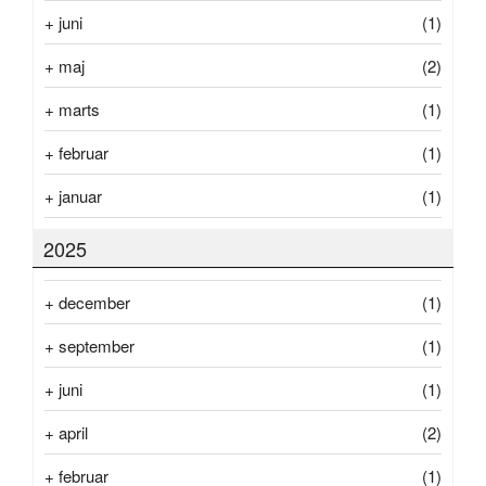
+
juni
(1)
+
maj
(2)
+
marts
(1)
+
februar
(1)
+
januar
(1)
2025
+
december
(1)
+
september
(1)
+
juni
(1)
+
april
(2)
+
februar
(1)