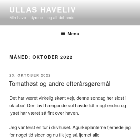
Videre
ULLAS HAVELIV
til
Min have – dyrene – og alt det andet
indhold
Menu
MÅNED:
OKTOBER 2022
UDGIVET
23. OKTOBER 2022
DEN
Tomathøst og andre efterårsgøremål
Det har været virkelig skønt vejr, denne søndag her sidst i
oktober. Den lavt hængende sol havde lidt magt endnu og
lyset har været så fint over haven.
Jeg var først en tur i drivhuset. Agurkeplanterne fjernede jeg
for noget tid siden og nu fik jeg så fjernet alle