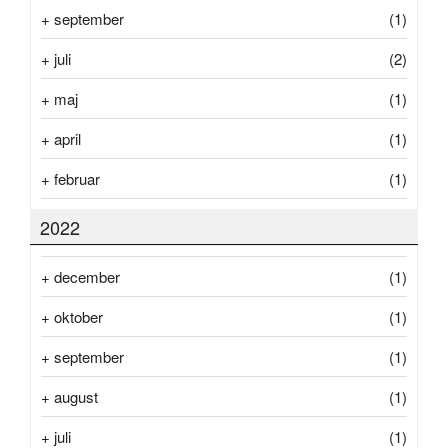
+
september
(1)
+
juli
(2)
+
maj
(1)
+
april
(1)
+
februar
(1)
2022
+
december
(1)
+
oktober
(1)
+
september
(1)
+
august
(1)
+
juli
(1)