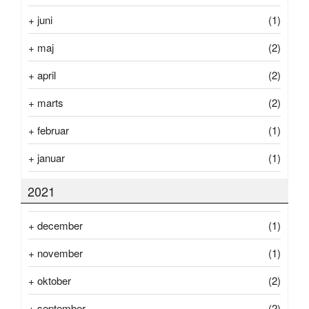
+
juni
(1)
+
maj
(2)
+
april
(2)
+
marts
(2)
+
februar
(1)
+
januar
(1)
2021
+
december
(1)
+
november
(1)
+
oktober
(2)
+
september
(2)