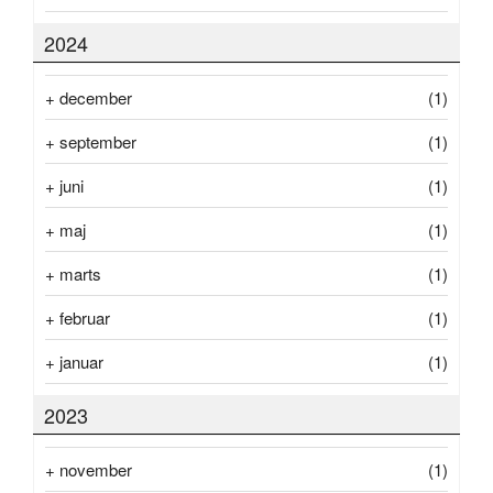
2024
+
december
(1)
+
september
(1)
+
juni
(1)
+
maj
(1)
+
marts
(1)
+
februar
(1)
+
januar
(1)
2023
+
november
(1)