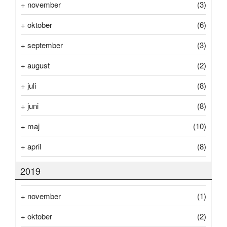
+
november
(3)
+
oktober
(6)
+
september
(3)
+
august
(2)
+
juli
(8)
+
juni
(8)
+
maj
(10)
+
april
(8)
2019
+
november
(1)
+
oktober
(2)