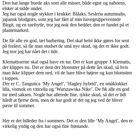
Den har lange buede aks som alle misser, både egne og naboens,
elsker at sidde under.
Jeg har også nogle stykker i krukke: Blåaks, Sesleria autumnalis,
japansk blodgræs, som jeg har fået af min havegruppeveninde
Birgit, og en snefrytle, tror jeg nok den hedder, den er fundet på et
plantemarked.
De får alle en god, tæt barbering. Det skal helst ikke gøres for sent
på foråret, så får man studset de små nye skud, og det er ikke godt.
Jeg tror jeg har nået det i tide.
Klematisserne skal også have en tur. Det er kun gruppe 3 Klematis,
der klippes nu. Det er dem der blomstrer på dette års skud, så hvis
man ikke klipper dem ned, vil de bare blive højere og kun blomstrer
i toppen.
Der er C. Tangutica ‘My Angel’, ‘Hagley hybrid’, en småklokket
lilla, vistnok en viticella og ‘Warszawska Nike’. De fik alle en god
tur med saksen. Nogle har allerede fine, tykke skud, så det er lidt
hårdt at fjerne dem, men de har godt af det og jeg ved de bliver
pæne til sommer.
Her er det billeder fra i sommers. Det er den lille ‘My Angel’, den er
virkelig yndig og den har også fine frøstande.