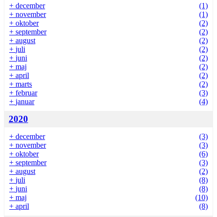
+
december
(1)
+
november
(1)
+
oktober
(2)
+
september
(2)
+
august
(2)
+
juli
(2)
+
juni
(2)
+
maj
(2)
+
april
(2)
+
marts
(2)
+
februar
(3)
+
januar
(4)
2020
+
december
(3)
+
november
(3)
+
oktober
(6)
+
september
(3)
+
august
(2)
+
juli
(8)
+
juni
(8)
+
maj
(10)
+
april
(8)