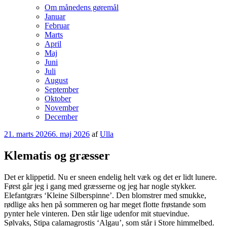
Om månedens gøremål
Januar
Februar
Marts
April
Maj
Juni
Juli
August
September
Oktober
November
December
Udgivet
21. marts 2026
6. maj 2026
af
Ulla
den
Klematis og græsser
Det er klippetid. Nu er sneen endelig helt væk og det er lidt lunere.
Først går jeg i gang med græsserne og jeg har nogle stykker.
Elefantgræs ‘Kleine Silberspinne’. Den blomstrer med smukke,
rødlige aks hen på sommeren og har meget flotte frøstande som
pynter hele vinteren. Den står lige udenfor mit stuevindue.
Sølvaks, Stipa calamagrostis ‘Algau’, som står i Store himmelbed.