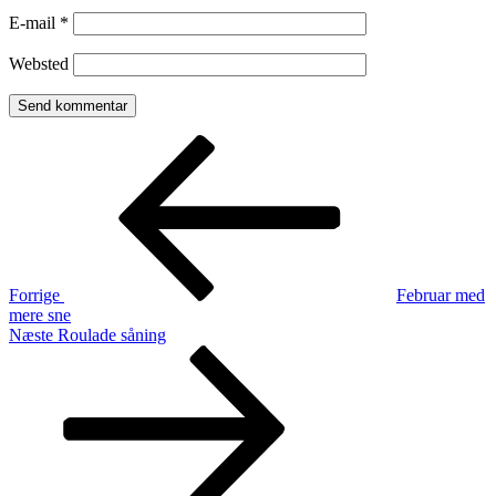
E-mail
*
Websted
Indlægsnavigation
Forrige
indlæg
Forrige
Februar med
mere sne
Næste
Næste
Roulade såning
indlæg