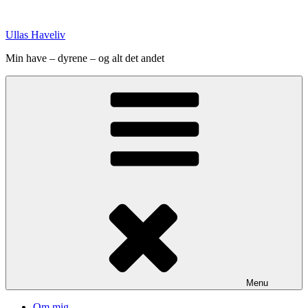
Videre
til
Ullas Haveliv
indhold
Min have – dyrene – og alt det andet
Menu
Om mig