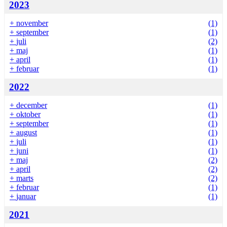
2023
+
november
(1)
+
september
(1)
+
juli
(2)
+
maj
(1)
+
april
(1)
+
februar
(1)
2022
+
december
(1)
+
oktober
(1)
+
september
(1)
+
august
(1)
+
juli
(1)
+
juni
(1)
+
maj
(2)
+
april
(2)
+
marts
(2)
+
februar
(1)
+
januar
(1)
2021