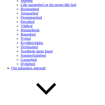
Stuebed
Lille garagebed og det meget lille bed
Buxbombed
Terrassebed
Dronningebed
Pæonbed
Vildbed
Himmelbede
Bananbed
Nybed
Kryddercirklen
Drivhusbed
Nordbede langs huset
Sommerfuglebed
Garagebed
Hyldebed
Om månedens gøremål