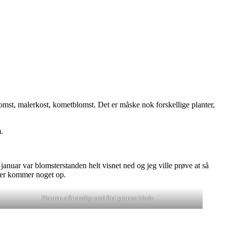
omst, malerkost, kometblomst. Det er måske nok forskellige planter,
.
januar var blomsterstanden helt visnet ned og jeg ville prøve at så
m der kommer noget op.
Planten står stadig med fint grønne blade