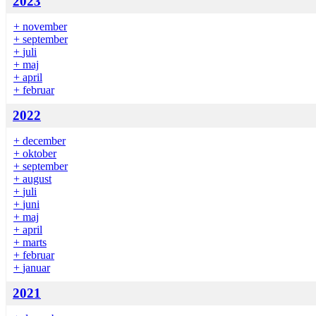
2023
+
november
+
september
+
juli
+
maj
+
april
+
februar
2022
+
december
+
oktober
+
september
+
august
+
juli
+
juni
+
maj
+
april
+
marts
+
februar
+
januar
2021