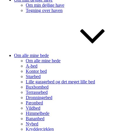
Om min dejlige have
Tegning over haven
Om alle mine bede
Om alle mine bede
A-bed
Kontor bed
Stuebed
Lille garagebed og det meget lille bed
Buxbombed
Terrassebed
Dronningebed
Pæonbed
Vildbed
Himmelbede
Bananbed
Nybed
Kryddercirklen