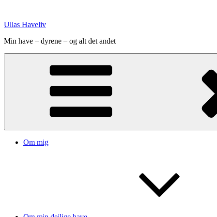
Videre
til
Ullas Haveliv
indhold
Min have – dyrene – og alt det andet
Om mig
Om min dejlige have