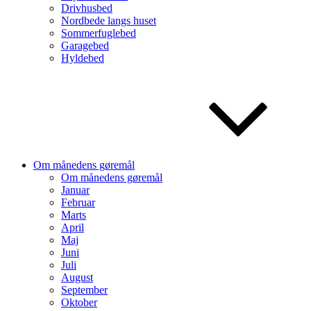
Drivhusbed
Nordbede langs huset
Sommerfuglebed
Garagebed
Hyldebed
Om månedens gøremål
Om månedens gøremål
Januar
Februar
Marts
April
Maj
Juni
Juli
August
September
Oktober