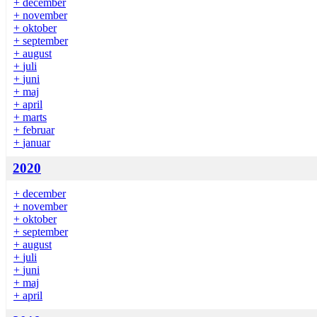
+
december
+
november
+
oktober
+
september
+
august
+
juli
+
juni
+
maj
+
april
+
marts
+
februar
+
januar
2020
+
december
+
november
+
oktober
+
september
+
august
+
juli
+
juni
+
maj
+
april