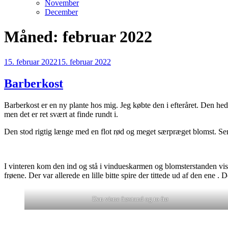
November
December
Måned:
februar 2022
Udgivet
15. februar 2022
15. februar 2022
den
Barberkost
Barberkost er en ny plante hos mig. Jeg købte den i efteråret. Den he
men det er ret svært at finde rundt i.
Den stod rigtig længe med en flot rød og meget særpræget blomst. Sen
I vinteren kom den ind og stå i vindueskarmen og blomsterstanden visne
frøene. Der var allerede en lille bitte spire der tittede ud af den ene
Den visne frøstand og to frø