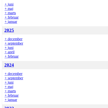
+
juni
+
maj
+
marts
+
februar
+
januar
2025
+
december
+
september
+
juni
+
april
+
februar
2024
+
december
+
september
+
juni
+
maj
+
marts
+
februar
+
januar