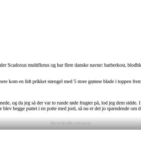
dder Scadoxus multiflorus og har flere danske navne: barberkost, blodbl
ere kom en lidt prikket stængel med 5 store grønne blade i toppen frem
de, og da jeg så der var to runde røde frugter på, lod jeg dem sidde. I 
 . De blev begge puttet i en potte med jord, så nu er det jo spændende o
Her er de sået i en potte