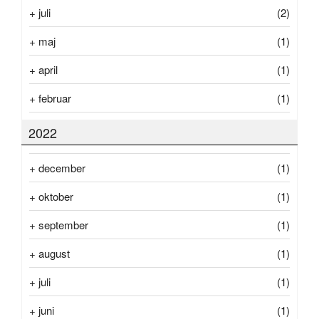
+
juli
(2)
+
maj
(1)
+
april
(1)
+
februar
(1)
2022
+
december
(1)
+
oktober
(1)
+
september
(1)
+
august
(1)
+
juli
(1)
+
juni
(1)