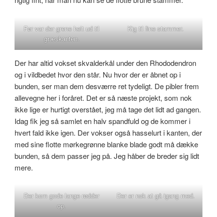
Før var der grene helt ud til
Kig til fine stammer.
græskanten.
Der har altid vokset skvalderkål under den Rhododendron
og i vildbedet hvor den står. Nu hvor der er åbnet op i
bunden, ser man dem desværre ret tydeligt. De pibler frem
allevegne her i foråret. Det er så næste projekt, som nok
ikke lige er hurtigt overstået, jeg må tage det lidt ad gangen.
Idag fik jeg så samlet en halv spandfuld og de kommer i
hvert fald ikke igen. Der vokser også hasselurt i kanten, der
med sine flotte mørkegrønne blanke blade godt må dække
bunden, så dem passer jeg på. Jeg håber de breder sig lidt
mere.
Der kom gode lange rødder
Der er nok at gå igang med.
op.