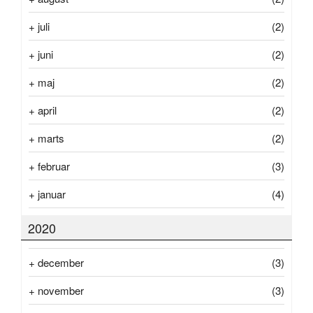
+
juli
(2)
+
juni
(2)
+
maj
(2)
+
april
(2)
+
marts
(2)
+
februar
(3)
+
januar
(4)
2020
+
december
(3)
+
november
(3)