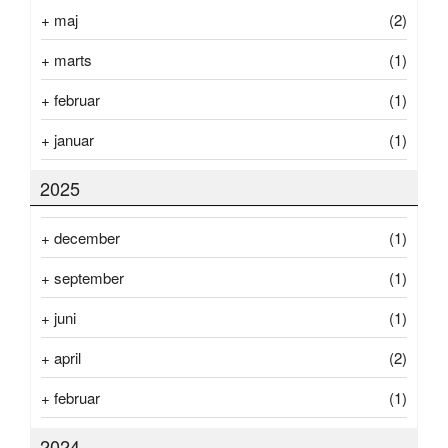
+
maj
(2)
+
marts
(1)
+
februar
(1)
+
januar
(1)
2025
+
december
(1)
+
september
(1)
+
juni
(1)
+
april
(2)
+
februar
(1)
2024