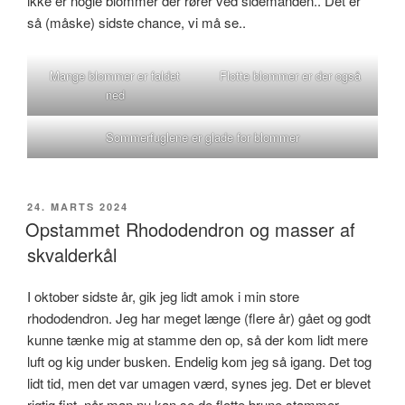
ikke er nogle blommer der rører ved sidemanden.. Det er
så (måske) sidste chance, vi må se..
Mange blommer er faldet
Flotte blommer er der også
ned
Sommerfuglene er glade for blommer
UDGIVET
24. MARTS 2024
DEN
Opstammet Rhododendron og masser af
skvalderkål
I oktober sidste år, gik jeg lidt amok i min store
rhododendron. Jeg har meget længe (flere år) gået og godt
kunne tænke mig at stamme den op, så der kom lidt mere
luft og kig under busken. Endelig kom jeg så igang. Det tog
lidt tid, men det var umagen værd, synes jeg. Det er blevet
rigtig fint, når man nu kan se de flotte brune stammer.