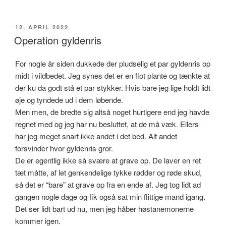
UDGIVET
12. APRIL 2022
DEN
Operation gyldenris
For nogle år siden dukkede der pludselig et par gyldenris op
midt i vildbedet. Jeg synes det er en flot plante og tænkte at
der ku da godt stå et par stykker. Hvis bare jeg lige holdt lidt
øje og tyndede ud i dem løbende.
Men men, de bredte sig altså noget hurtigere end jeg havde
regnet med og jeg har nu besluttet, at de må væk. Ellers
har jeg meget snart ikke andet i det bed. Alt andet
forsvinder hvor gyldenris gror.
De er egentlig ikke så svære at grave op. De laver en ret
tæt måtte, af let genkendelige tykke rødder og røde skud,
så det er “bare” at grave op fra en ende af. Jeg tog lidt ad
gangen nogle dage og fik også sat min flittige mand igang.
Det ser lidt bart ud nu, men jeg håber høstanemonerne
kommer igen.