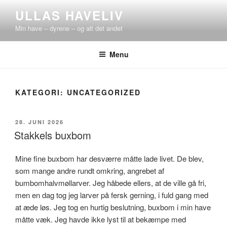
Videre
ULLAS HAVELIV
til
Min have – dyrene – og alt det andet
indhold
Menu
KATEGORI:
UNCATEGORIZED
UDGIVET
28. JUNI 2026
DEN
Stakkels buxbom
Mine fine buxbom har desværre måtte lade livet. De blev,
som mange andre rundt omkring, angrebet af
bumbomhalvmøllarver. Jeg håbede ellers, at de ville gå fri,
men en dag tog jeg larver på fersk gerning, i fuld gang med
at æde løs. Jeg tog en hurtig beslutning, buxbom i min have
måtte væk. Jeg havde ikke lyst til at bekæmpe med