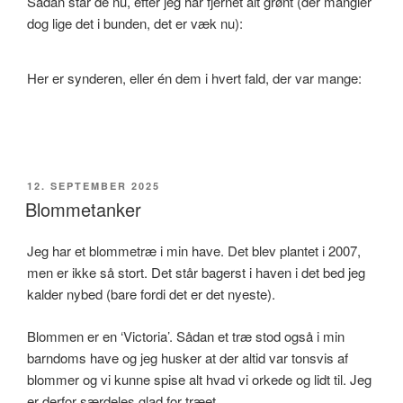
Sådan står de nu, efter jeg har fjernet alt grønt (der mangler
dog lige det i bunden, det er væk nu):
Her er synderen, eller én dem i hvert fald, der var mange:
UDGIVET
12. SEPTEMBER 2025
DEN
Blommetanker
Jeg har et blommetræ i min have. Det blev plantet i 2007,
men er ikke så stort. Det står bagerst i haven i det bed jeg
kalder nybed (bare fordi det er det nyeste).
Blommen er en ‘Victoria’. Sådan et træ stod også i min
barndoms have og jeg husker at der altid var tonsvis af
blommer og vi kunne spise alt hvad vi orkede og lidt til. Jeg
er derfor særdeles glad for træet.