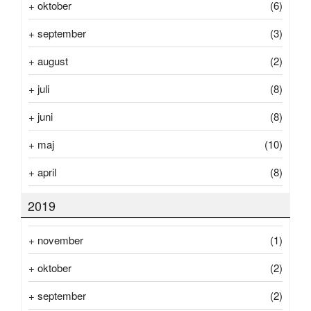
+
oktober
(6)
+
september
(3)
+
august
(2)
+
juli
(8)
+
juni
(8)
+
maj
(10)
+
april
(8)
2019
+
november
(1)
+
oktober
(2)
+
september
(2)