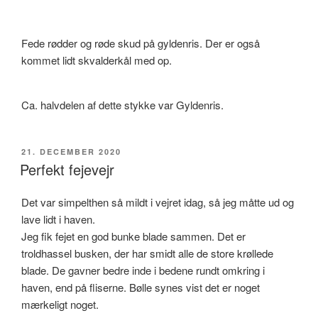
Fede rødder og røde skud på gyldenris. Der er også
kommet lidt skvalderkål med op.
Ca. halvdelen af dette stykke var Gyldenris.
UDGIVET
21. DECEMBER 2020
DEN
Perfekt fejevejr
Det var simpelthen så mildt i vejret idag, så jeg måtte ud og
lave lidt i haven.
Jeg fik fejet en god bunke blade sammen. Det er
troldhassel busken, der har smidt alle de store krøllede
blade. De gavner bedre inde i bedene rundt omkring i
haven, end på fliserne. Bølle synes vist det er noget
mærkeligt noget.