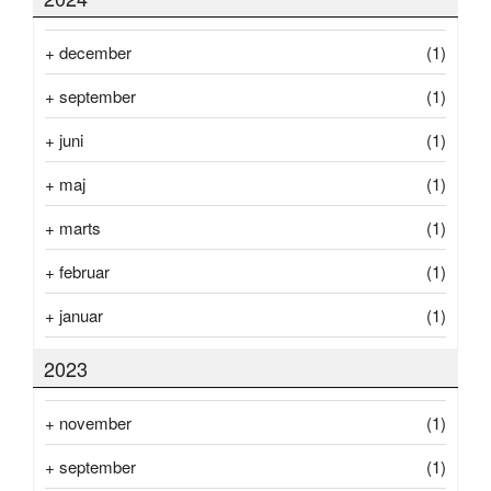
+
december
(1)
+
september
(1)
+
juni
(1)
+
maj
(1)
+
marts
(1)
+
februar
(1)
+
januar
(1)
2023
+
november
(1)
+
september
(1)