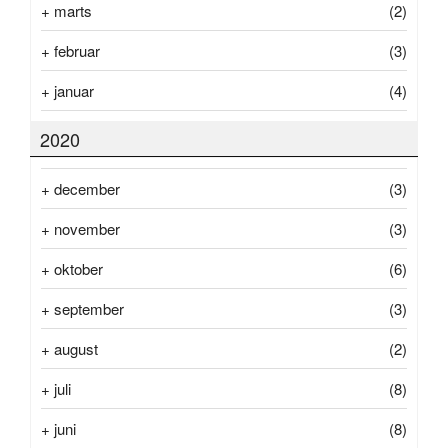
+
marts
(2)
+
februar
(3)
+
januar
(4)
2020
+
december
(3)
+
november
(3)
+
oktober
(6)
+
september
(3)
+
august
(2)
+
juli
(8)
+
juni
(8)