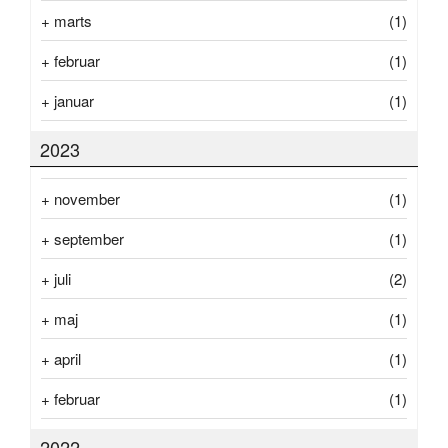
+
marts
(1)
+
februar
(1)
+
januar
(1)
2023
+
november
(1)
+
september
(1)
+
juli
(2)
+
maj
(1)
+
april
(1)
+
februar
(1)
2022