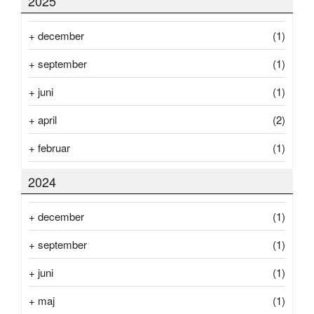
2025
+
december
(1)
+
september
(1)
+
juni
(1)
+
april
(2)
+
februar
(1)
2024
+
december
(1)
+
september
(1)
+
juni
(1)
+
maj
(1)