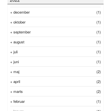
+
december
(1)
+
oktober
(1)
+
september
(1)
+
august
(1)
+
juli
(1)
+
juni
(1)
+
maj
(2)
+
april
(2)
+
marts
(2)
+
februar
(1)