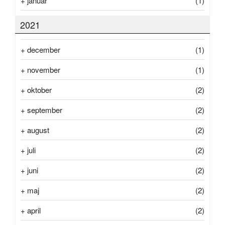
+
januar
(1)
2021
+
december
(1)
+
november
(1)
+
oktober
(2)
+
september
(2)
+
august
(2)
+
juli
(2)
+
juni
(2)
+
maj
(2)
+
april
(2)