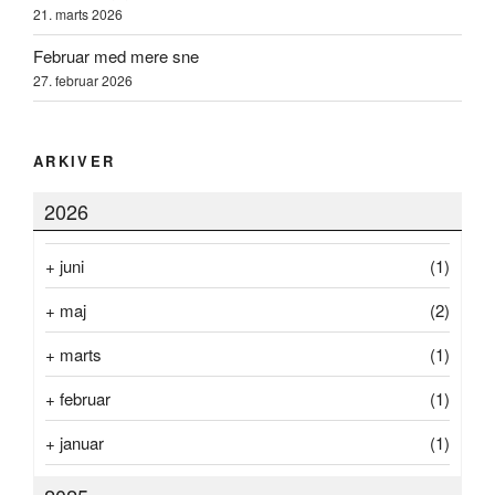
e
f
n
21. marts 2026
t
t
e
Februar med mere sne
r
27. februar 2026
a
r
b
e
ARKIVER
j
d
2026
e
.
+
juni
(1)
+
maj
(2)
+
marts
(1)
+
februar
(1)
+
januar
(1)