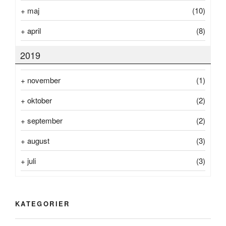
+
maj
(10)
+
april
(8)
2019
+
november
(1)
+
oktober
(2)
+
september
(2)
+
august
(3)
+
juli
(3)
KATEGORIER