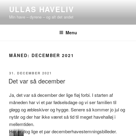
Videre
ULLAS HAVELIV
til
Min have – dyrene – og alt det andet
indhold
Menu
MÅNED:
DECEMBER 2021
UDGIVET
31. DECEMBER 2021
DEN
Det var så december
Ja, det var så december der lige fløj forbi. I starten af
måneden har vi et par fødselsdage og vi ser familien til
gløgg og æbleskiver og hygge. Senere så kommer jo jul og
nytår og der har ikke været så tid til meget havehalløj i
mellemtiden.
Her er dog lige et par decemberhavestemningsbilleder.