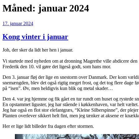
Måned:
januar 2024
Udgivet
17. januar 2024
den
Kong vinter i januar
Joh, der sker da lidt her hen i januar.
Vi startede med nyheden om at dronning Magrethe ville abdicere den 14/
Frederik den 10. vil gøre det ligeså godt, som hans mor.
Den 3. januar fløj der lige en snestorm over Danmark. Der kom vældig
snemængden, blev det også rigtig meget frost, og det tog flere dage før
på “isen”. Øv, men heldigvis kun blik og metal skader…
Den 4. var jeg hjemme og fik gået en tur rundt om huset og rystede sn
En opstammet liguster, jeg har stående i køkkenhaven, var helt væltet.
Jeg har også en flot stor elefantgræs, “Kleine Silberspinne”, der pleje
Planten overlever sikkert helt fint, men jeg tænker at aksene er knækk
Her er lige lidt billeder fra dagen efter stormen.