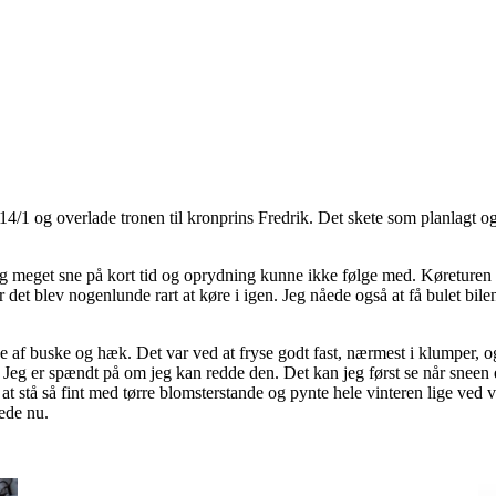
1 og overlade tronen til kronprins Fredrik. Det skete som planlagt og v
 meget sne på kort tid og oprydning kunne ikke følge med. Køreturen h
 det blev nogenlunde rart at køre i igen. Jeg nåede også at få bulet bil
e af buske og hæk. Det var ved at fryse godt fast, nærmest i klumper, o
 Jeg er spændt på om jeg kan redde den. Det kan jeg først se når sneen 
r at stå så fint med tørre blomsterstande og pynte hele vinteren lige ved
ede nu.