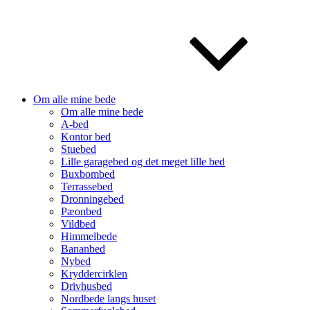
Om alle mine bede
Om alle mine bede
A-bed
Kontor bed
Stuebed
Lille garagebed og det meget lille bed
Buxbombed
Terrassebed
Dronningebed
Pæonbed
Vildbed
Himmelbede
Bananbed
Nybed
Kryddercirklen
Drivhusbed
Nordbede langs huset