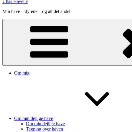
Ullas Haveliv
Min have – dyrene – og alt det andet
Om mig
Om min dejlige have
Om min dejlige have
Tegning over haven