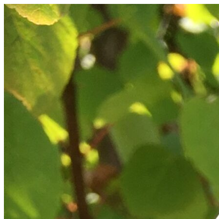
Videre
til
indhold