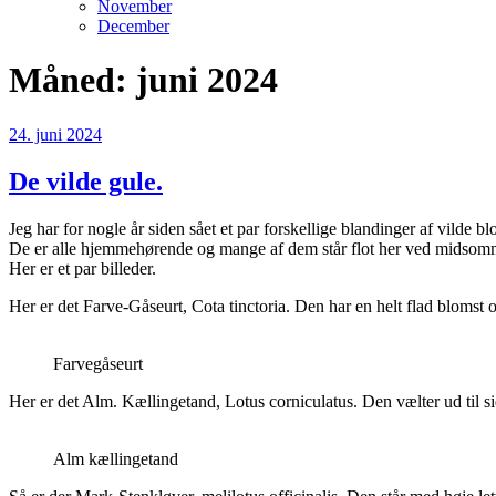
November
December
Måned:
juni 2024
Udgivet
24. juni 2024
den
De vilde gule.
Jeg har for nogle år siden sået et par forskellige blandinger af vilde 
De er alle hjemmehørende og mange af dem står flot her ved midsomm
Her er et par billeder.
Her er det Farve-Gåseurt, Cota tinctoria. Den har en helt flad blomst o
Farvegåseurt
Her er det Alm. Kællingetand, Lotus corniculatus. Den vælter ud ti
Alm kællingetand