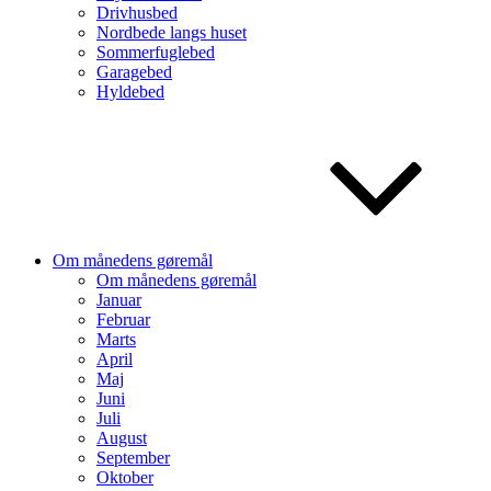
Drivhusbed
Nordbede langs huset
Sommerfuglebed
Garagebed
Hyldebed
Om månedens gøremål
Om månedens gøremål
Januar
Februar
Marts
April
Maj
Juni
Juli
August
September
Oktober