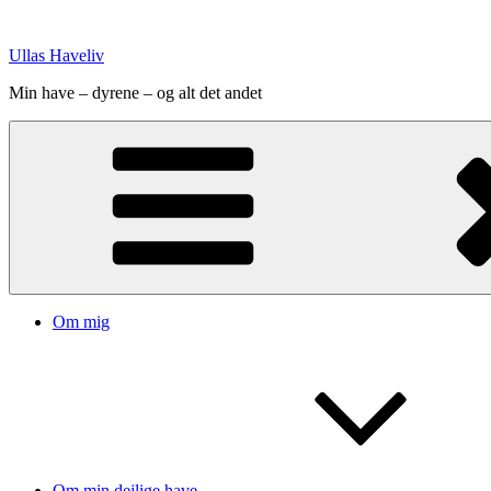
Videre
til
Ullas Haveliv
indhold
Min have – dyrene – og alt det andet
Om mig
Om min dejlige have