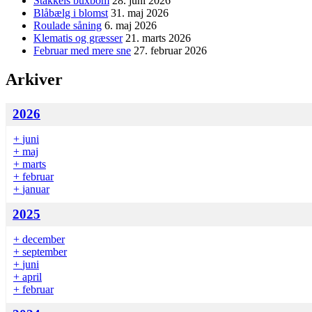
Stakkels buxbom
28. juni 2026
Blåbælg i blomst
31. maj 2026
Roulade såning
6. maj 2026
Klematis og græsser
21. marts 2026
Februar med mere sne
27. februar 2026
Arkiver
2026
+
juni
+
maj
+
marts
+
februar
+
januar
2025
+
december
+
september
+
juni
+
april
+
februar