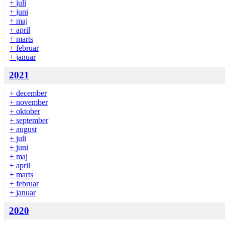
+
juli
+
juni
+
maj
+
april
+
marts
+
februar
+
januar
2021
+
december
+
november
+
oktober
+
september
+
august
+
juli
+
juni
+
maj
+
april
+
marts
+
februar
+
januar
2020