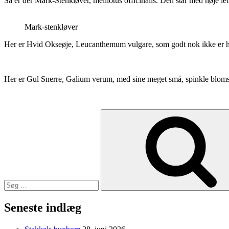
Så er der Mark-Stenkløver, melilotus officinalis. Den står med høje le
Mark-stenkløver
Her er Hvid Okseøje, Leucanthemum vulgare, som godt nok ikke er helt 
Her er Gul Snerre, Galium verum, med sine meget små, spinkle blom
Søg
efter:
Seneste indlæg