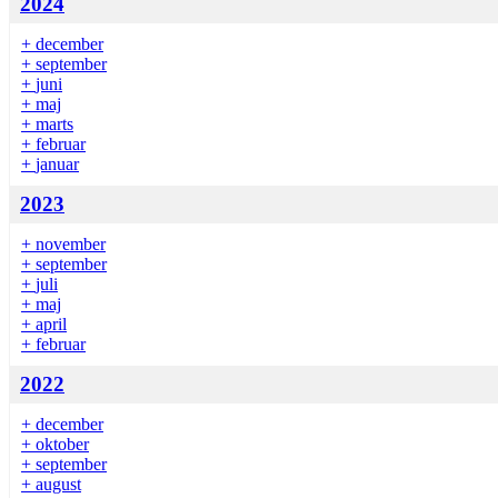
2024
+
december
+
september
+
juni
+
maj
+
marts
+
februar
+
januar
2023
+
november
+
september
+
juli
+
maj
+
april
+
februar
2022
+
december
+
oktober
+
september
+
august