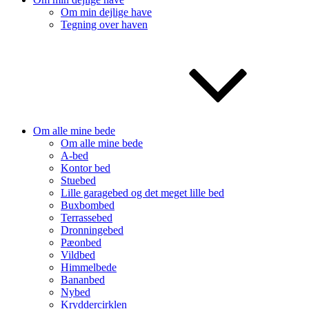
Om min dejlige have
Tegning over haven
Om alle mine bede
Om alle mine bede
A-bed
Kontor bed
Stuebed
Lille garagebed og det meget lille bed
Buxbombed
Terrassebed
Dronningebed
Pæonbed
Vildbed
Himmelbede
Bananbed
Nybed
Kryddercirklen