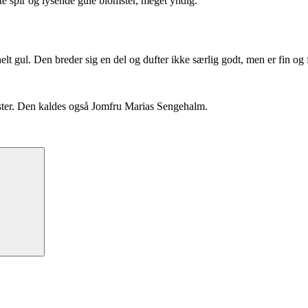
tte spir og lysende gule blomster, meget yndig.
gul. Den breder sig en del og dufter ikke særlig godt, men er fin og f
ster. Den kaldes også Jomfru Marias Sengehalm.
Søg