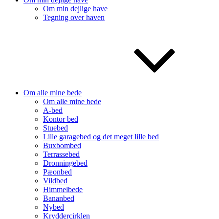
Om min dejlige have
Tegning over haven
Om alle mine bede
Om alle mine bede
A-bed
Kontor bed
Stuebed
Lille garagebed og det meget lille bed
Buxbombed
Terrassebed
Dronningebed
Pæonbed
Vildbed
Himmelbede
Bananbed
Nybed
Kryddercirklen