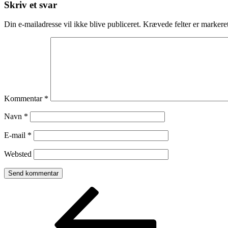
Skriv et svar
Din e-mailadresse vil ikke blive publiceret.
Krævede felter er marker
Kommentar
*
Navn
*
E-mail
*
Websted
Indlægsnavigation
Forrige
indlæg