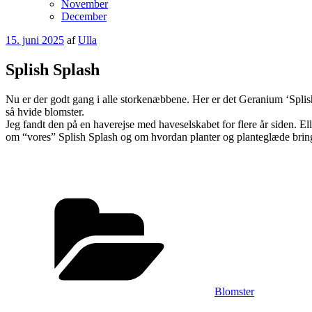
November
December
Udgivet
15. juni 2025
af
Ulla
den
Splish Splash
Nu er der godt gang i alle storkenæbbene. Her er det Geranium ‘Splish S
så hvide blomster.
Jeg fandt den på en haverejse med haveselskabet for flere år siden. Elle
om “vores” Splish Splash og om hvordan planter og planteglæde brin
Kategorier
Blomster