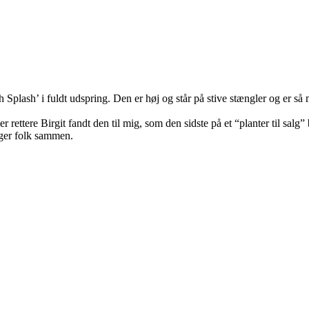
plash’ i fuldt udspring. Den er høj og står på stive stængler og er så mæ
r rettere Birgit fandt den til mig, som den sidste på et “planter til salg
ger folk sammen.