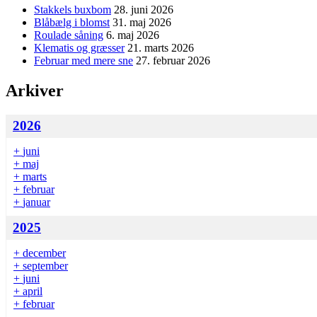
Stakkels buxbom
28. juni 2026
Blåbælg i blomst
31. maj 2026
Roulade såning
6. maj 2026
Klematis og græsser
21. marts 2026
Februar med mere sne
27. februar 2026
Arkiver
2026
+
juni
+
maj
+
marts
+
februar
+
januar
2025
+
december
+
september
+
juni
+
april
+
februar