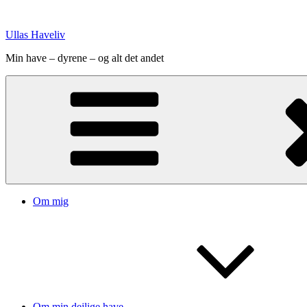
Videre
til
Ullas Haveliv
indhold
Min have – dyrene – og alt det andet
Om mig
Om min dejlige have