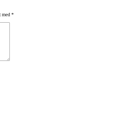
et med
*