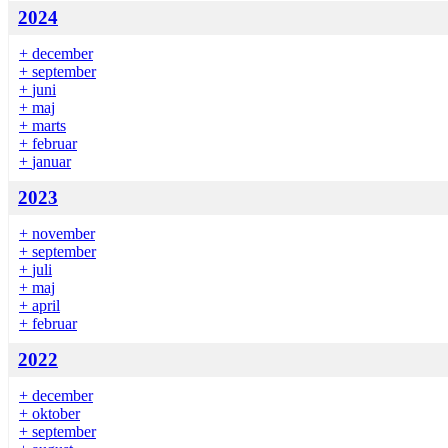
2024
+
december
+
september
+
juni
+
maj
+
marts
+
februar
+
januar
2023
+
november
+
september
+
juli
+
maj
+
april
+
februar
2022
+
december
+
oktober
+
september