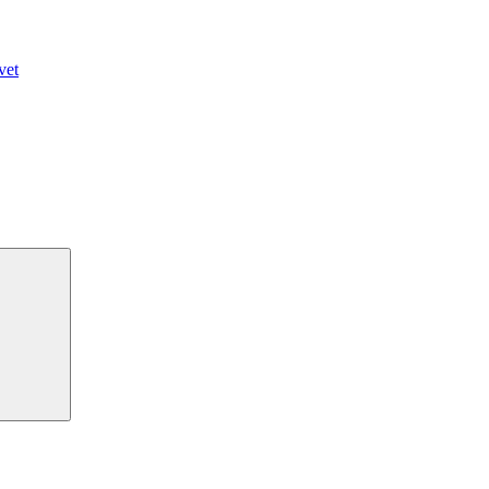
vet
Søg