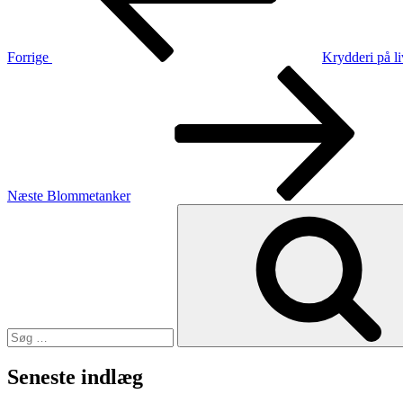
Forrige
Krydderi på li
Næste
indlæg
Næste
Blommetanker
Søg
efter:
Seneste indlæg