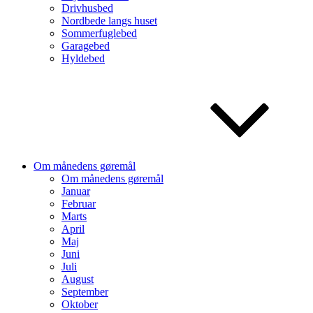
Drivhusbed
Nordbede langs huset
Sommerfuglebed
Garagebed
Hyldebed
Om månedens gøremål
Om månedens gøremål
Januar
Februar
Marts
April
Maj
Juni
Juli
August
September
Oktober