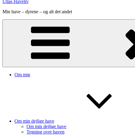
Ullas Haveliv
Min have – dyrene – og alt det andet
Om mig
Om min dejlige have
Om min dejlige have
Tegning over haven