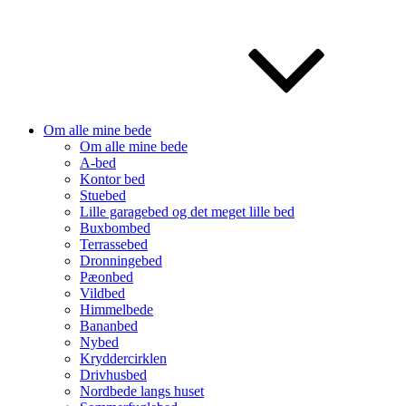
Om alle mine bede
Om alle mine bede
A-bed
Kontor bed
Stuebed
Lille garagebed og det meget lille bed
Buxbombed
Terrassebed
Dronningebed
Pæonbed
Vildbed
Himmelbede
Bananbed
Nybed
Kryddercirklen
Drivhusbed
Nordbede langs huset