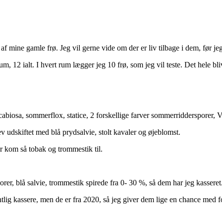
e af mine gamle frø. Jeg vil gerne vide om der er liv tilbage i dem, før je
, 12 ialt. I hvert rum lægger jeg 10 frø, som jeg vil teste. Det hele bli
abiosa, sommerflox, statice, 2 forskellige farver sommerriddersporer, V
v udskiftet med blå prydsalvie, stolt kavaler og øjeblomst.
r kom så tobak og trommestik til.
er, blå salvie, trommestik spirede fra 0- 30 %, så dem har jeg kasseret
lig kassere, men de er fra 2020, så jeg giver dem lige en chance med fo