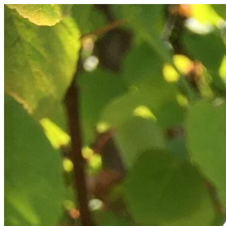
Videre
til
indhold