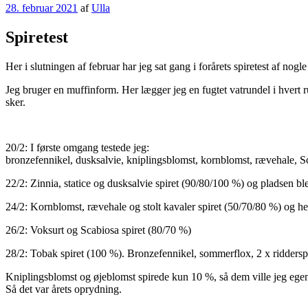
Udgivet
28. februar 2021
af
Ulla
den
Spiretest
Her i slutningen af februar har jeg sat gang i forårets spiretest af nogl
Jeg bruger en muffinform. Her lægger jeg en fugtet vatrundel i hvert rum
sker.
20/2: I første omgang testede jeg:
bronzefennikel, dusksalvie, kniplingsblomst, kornblomst, rævehale, Sc
22/2: Zinnia, statice og dusksalvie spiret (90/80/100 %) og pladsen ble
24/2: Kornblomst, rævehale og stolt kavaler spiret (50/70/80 %) og he
26/2: Voksurt og Scabiosa spiret (80/70 %)
28/2: Tobak spiret (100 %). Bronzefennikel, sommerflox, 2 x ridderspor
Kniplingsblomst og øjeblomst spirede kun 10 %, så dem ville jeg egent
Så det var årets oprydning.