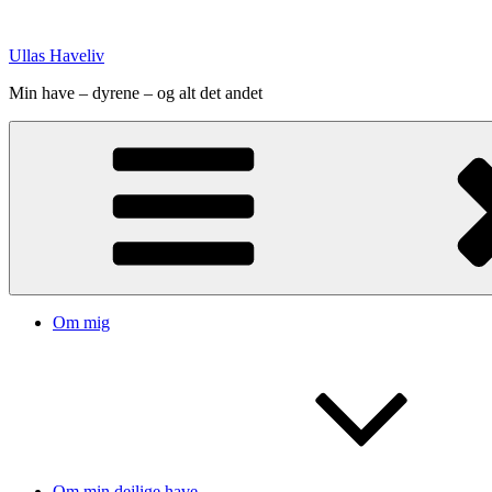
Videre
til
Ullas Haveliv
indhold
Min have – dyrene – og alt det andet
Om mig
Om min dejlige have