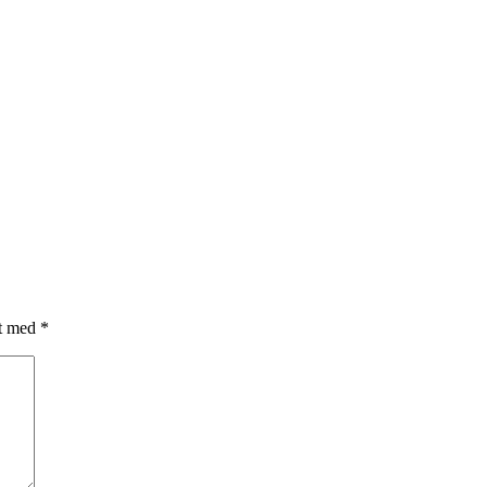
et med
*