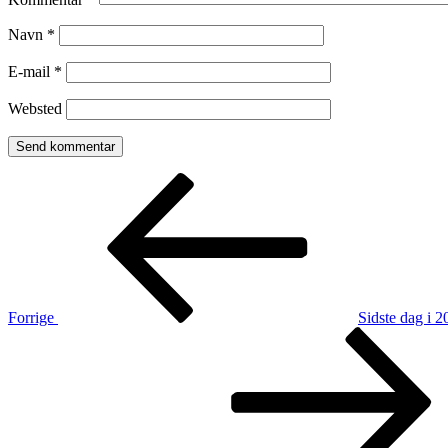
Navn
*
E-mail
*
Websted
Indlægsnavigation
Forrige
indlæg
Forrige
Sidste dag i 2
Næste
indlæg