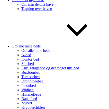
Om min dejlige have
Tegning over haven
Om alle mine bede
Om alle mine bede
A-bed
Kontor bed
Stuebed
Lille garagebed og det meget lille bed
Buxbombed
Terrassebed
Dronningebed
Pæonbed
Vildbed
Himmelbede
Bananbed
Nybed
Kryddercirklen