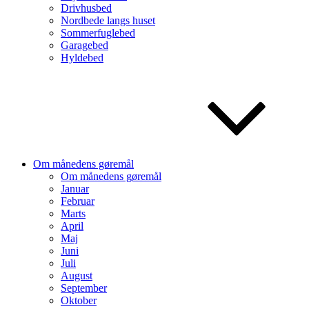
Drivhusbed
Nordbede langs huset
Sommerfuglebed
Garagebed
Hyldebed
Om månedens gøremål
Om månedens gøremål
Januar
Februar
Marts
April
Maj
Juni
Juli
August
September
Oktober