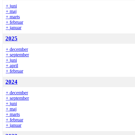
+
juni
+
maj
+
marts
+
februar
+
januar
2025
+
december
+
september
+
juni
+
april
+
februar
2024
+
december
+
september
+
juni
+
maj
+
marts
+
februar
+
januar