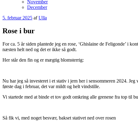
November
December
Udgivet
5. februar 2025
af
Ulla
den
Rose i bur
For ca. 5 år siden plantede jeg en rose, ‘Ghislaine de Feligonde’ i kont
næsten helt ned og det er ikke så godt.
Her står den fin og er mægtig blomsterrig:
Nu har jeg så investeret i et stativ i jern her i sensommeren 2024. Jeg 
første dag i februar, det var mildt og helt vindstille.
Vi startede med at binde et tov godt omkring alle grenene fra top til 
Så fik vi, med noget besvær, bakset stativet ned over rosen