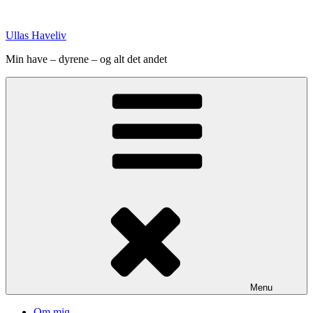
Videre
til
Ullas Haveliv
indhold
Min have – dyrene – og alt det andet
Menu
Om mig