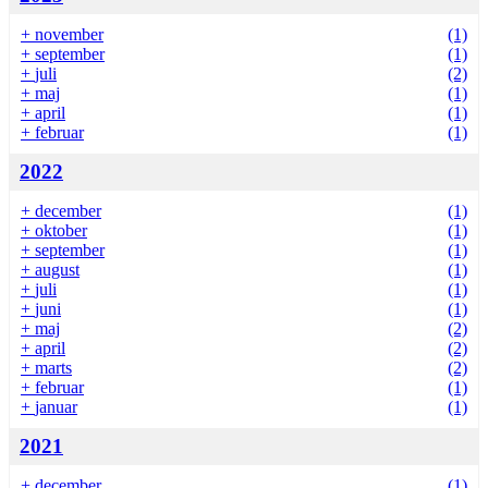
+
november
(1)
+
september
(1)
+
juli
(2)
+
maj
(1)
+
april
(1)
+
februar
(1)
2022
+
december
(1)
+
oktober
(1)
+
september
(1)
+
august
(1)
+
juli
(1)
+
juni
(1)
+
maj
(2)
+
april
(2)
+
marts
(2)
+
februar
(1)
+
januar
(1)
2021
+
december
(1)