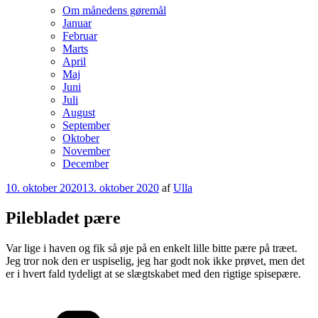
Om månedens gøremål
Januar
Februar
Marts
April
Maj
Juni
Juli
August
September
Oktober
November
December
Udgivet
10. oktober 2020
13. oktober 2020
af
Ulla
den
Pilebladet pære
Var lige i haven og fik så øje på en enkelt lille bitte pære på træet.
Jeg tror nok den er uspiselig, jeg har godt nok ikke prøvet, men det
er i hvert fald tydeligt at se slægtskabet med den rigtige spisepære.
Kategorier