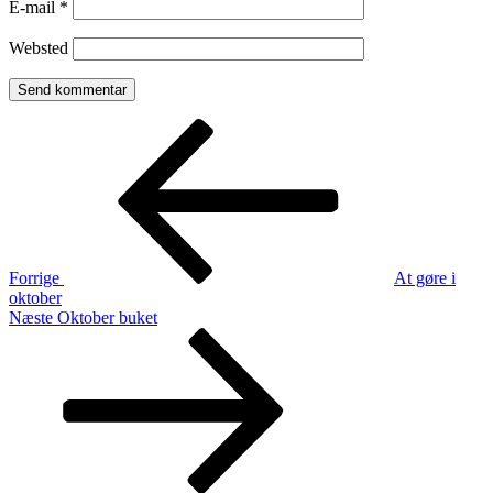
E-mail
*
Websted
Indlægsnavigation
Forrige
indlæg
Forrige
At gøre i
oktober
Næste
Næste
Oktober buket
indlæg