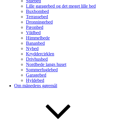
Stuebed
Lille garagebed og det meget lille bed
Buxbombed
Terrassebed
Dronningebed
Pæonbed
Vildbed
Himmelbede
Bananbed
Nybed
Kryddercirklen
Drivhusbed
Nordbede langs huset
Sommerfuglebed
Garagebed
Hyldebed
Om månedens gøremål