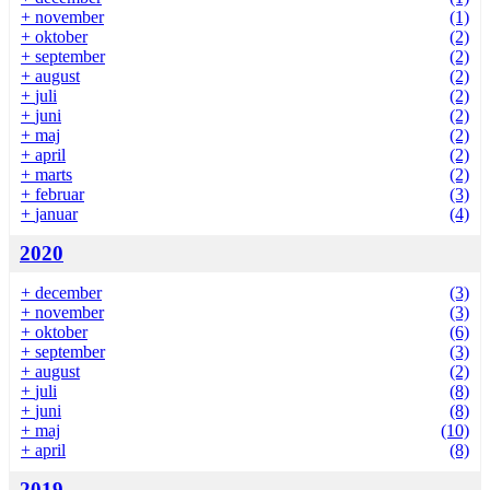
+
november
(1)
+
oktober
(2)
+
september
(2)
+
august
(2)
+
juli
(2)
+
juni
(2)
+
maj
(2)
+
april
(2)
+
marts
(2)
+
februar
(3)
+
januar
(4)
2020
+
december
(3)
+
november
(3)
+
oktober
(6)
+
september
(3)
+
august
(2)
+
juli
(8)
+
juni
(8)
+
maj
(10)
+
april
(8)
2019