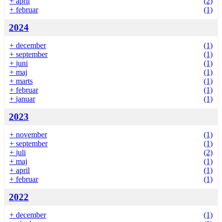
+
april
(2)
+
februar
(1)
2024
+
december
(1)
+
september
(1)
+
juni
(1)
+
maj
(1)
+
marts
(1)
+
februar
(1)
+
januar
(1)
2023
+
november
(1)
+
september
(1)
+
juli
(2)
+
maj
(1)
+
april
(1)
+
februar
(1)
2022
+
december
(1)