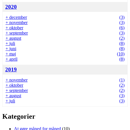
2020
+
december
(3)
+
november
(3)
+
oktober
(6)
+
september
(3)
+
august
(2)
+
juli
(8)
+
juni
(8)
+
maj
(10)
+
april
(8)
2019
+
november
(1)
+
oktober
(2)
+
september
(2)
+
august
(3)
+
juli
(3)
Kategorier
At gøre måned for måned
(10)