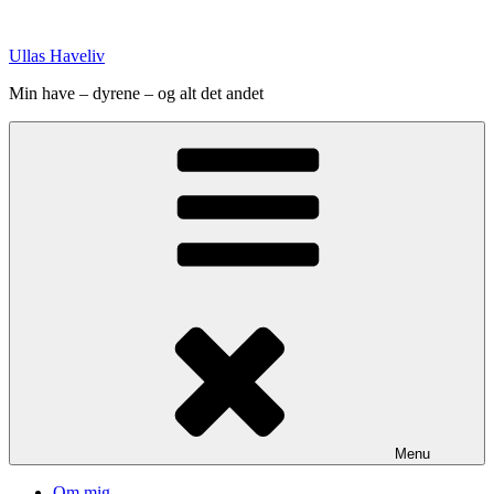
Videre
til
Ullas Haveliv
indhold
Min have – dyrene – og alt det andet
Menu
Om mig