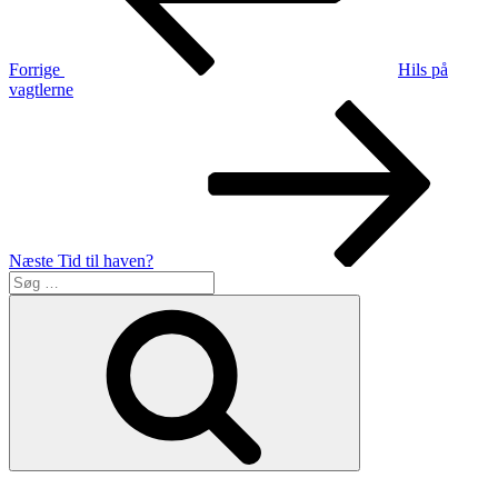
Forrige
Hils på
vagtlerne
Næste
indlæg
Næste
Tid til haven?
Søg
efter:
Søg