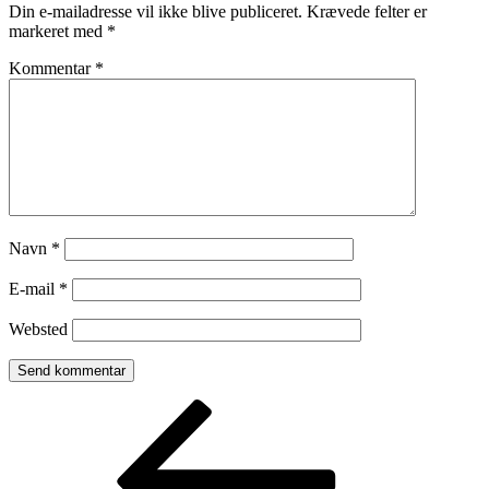
Din e-mailadresse vil ikke blive publiceret.
Krævede felter er
markeret med
*
Kommentar
*
Navn
*
E-mail
*
Websted
Indlægsnavigation
Forrige
indlæg