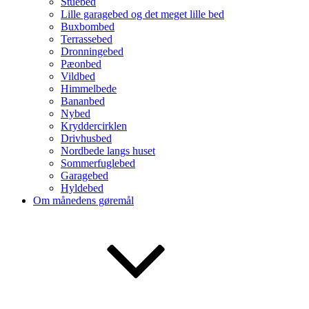
Stuebed
Lille garagebed og det meget lille bed
Buxbombed
Terrassebed
Dronningebed
Pæonbed
Vildbed
Himmelbede
Bananbed
Nybed
Kryddercirklen
Drivhusbed
Nordbede langs huset
Sommerfuglebed
Garagebed
Hyldebed
Om månedens gøremål