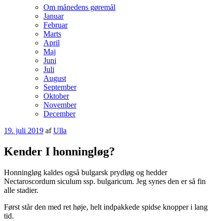
Om månedens gøremål
Januar
Februar
Marts
April
Maj
Juni
Juli
August
September
Oktober
November
December
Udgivet
19. juli 2019
af
Ulla
den
Kender I honningløg?
Honningløg kaldes også bulgarsk prydløg og hedder
Nectaroscordum siculum ssp. bulgaricum. Jeg synes den er så fin
alle stadier.
Først står den med ret høje, helt indpakkede spidse knopper i lang
tid.