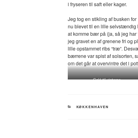
i fryseren til saft eller kager.
Jeg tog en stikling af busken for
nu blevet til en lille selvstændi
at komme bær på (ja, så jeg har fa
jeg gravet en af grenene fri og pl
lille opstammet ribs “træ”. Desvær
bærrene var spist af solsorten, 
om det går at overvintre det i pott
Gelé til vinteren
KATEGORIER
KØKKENHAVEN