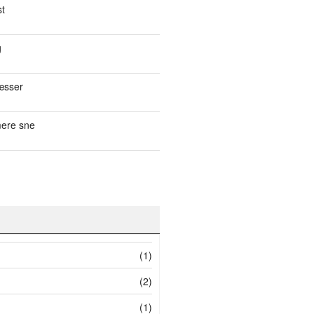
st
g
æsser
ere sne
(1)
(2)
(1)