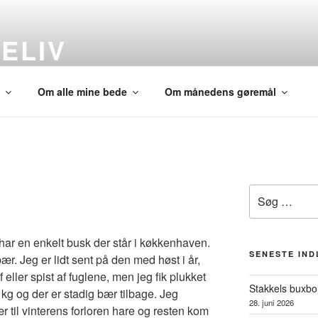
ELIV
andet
Om alle mine bede
Om månedens gøremål
Søg
efter:
 har en enkelt busk der står i køkkenhaven.
SENESTE IN
r. Jeg er lidt sent på den med høst i år,
 eller spist af fuglene, men jeg fik plukket
Stakkels buxb
 kg og der er stadig bær tilbage. Jeg
28. juni 2026
r til vinterens forloren hare og resten kom