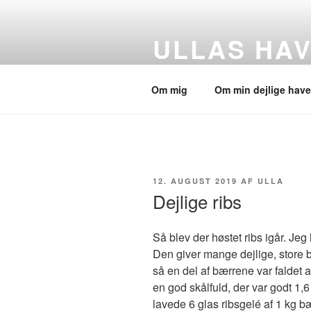
Videre
til
ULLAS HAV
indhold
Min have – dyrene – og alt det 
Om mig
Om min dejlige have
UDGIVET
12. AUGUST 2019
AF
ULLA
DEN
Dejlige ribs
Så blev der høstet ribs igår. Jeg
Den giver mange dejlige, store bæ
så en del af bærrene var faldet af
en god skålfuld, der var godt 1,6
lavede 6 glas ribsgelé af 1 kg bæ