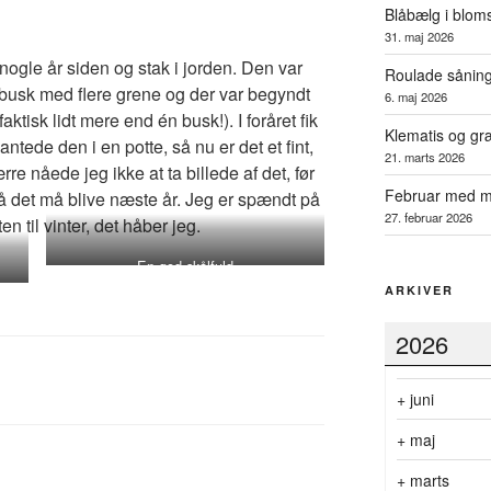
Blåbælg i blom
31. maj 2026
 nogle år siden og stak i jorden. Den var
Roulade sånin
g busk med flere grene og der var begyndt
6. maj 2026
ktisk lidt mere end én busk!). I foråret fik
Klematis og gr
antede den i en potte, så nu er det et fint,
21. marts 2026
re nåede jeg ikke at ta billede af det, før
Februar med m
så det må blive næste år. Jeg er spændt på
27. februar 2026
en til vinter, det håber jeg.
En god skålfuld
ARKIVER
2026
+
juni
+
maj
+
marts