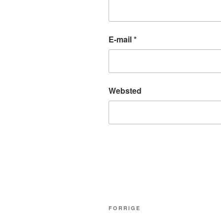
E-mail
*
Websted
Indlægsnavigation
Forrige
FORRIGE