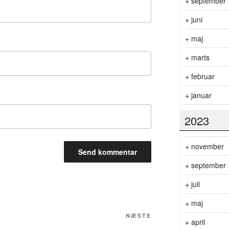
+
september
+
juni
+
maj
+
marts
+
februar
+
januar
2023
+
november
+
september
+
juli
+
maj
Næste
NÆSTE
+
april